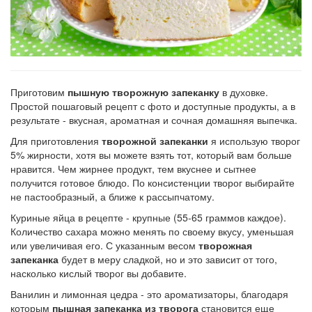
Приготовим
пышную творожную запеканку
в духовке.
Простой пошаговый рецепт с фото и доступные продукты, а в
результате - вкусная, ароматная и сочная домашняя выпечка.
Для приготовления
творожной запеканки
я использую творог
5% жирности, хотя вы можете взять тот, который вам больше
нравится. Чем жирнее продукт, тем вкуснее и сытнее
получится готовое блюдо. По консистенции творог выбирайте
не пастообразный, а ближе к рассыпчатому.
Куриные яйца в рецепте - крупные (55-65 граммов каждое).
Количество сахара можно менять по своему вкусу, уменьшая
или увеличивая его. С указанным весом
творожная
запеканка
будет в меру сладкой, но и это зависит от того,
насколько кислый творог вы добавите.
Ванилин и лимонная цедра - это ароматизаторы, благодаря
которым
пышная запеканка из творога
становится еще