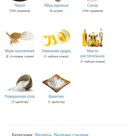
Творог
Яйца куриные
Сахар
(
700
граммов
)
(
4
штуки
)
(
100
граммов
)
Мука пшеничная
Лимонная цедра
Масло
растительное
(
2
столовые ложки
)
(
1
чайная ложка
)
(
1
чайная ложка
)
Поваренная соль
Ванилин
(
1
щепотка
)
(
1
щепотка
)
Категории:
Десерты
,
Выпечка сладкая