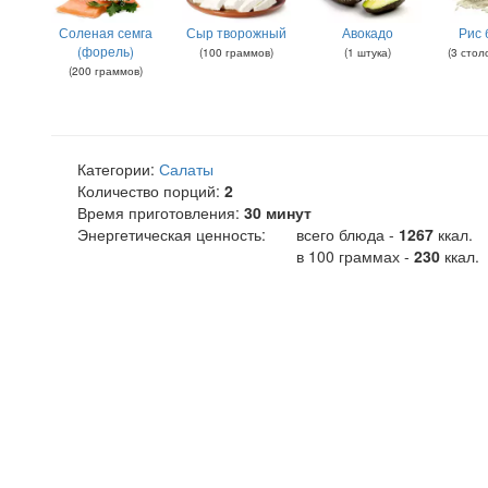
Соленая семга
Сыр творожный
Авокадо
Рис 
(форель)
(
100
граммов
)
(
1
штука
)
(
3
стол
(
200
граммов
)
Категории:
Салаты
Количество порций:
2
Время приготовления:
30 минут
Энергетическая ценность:
всего блюда -
1267
ккал
.
в 100 граммах -
230
ккал.