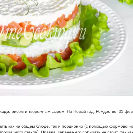
кадо,
рисом и творожным сыром. На Новый год, Рождество, 23 фев
ить как на общем блюде, так и порционно (с помощью формовочно
розрачного стекла). Правда, заранее его собирать не стоит, так ка