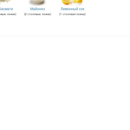
басмати
Майонез
Лимонный сок
овые ложки
)
(
2
столовые ложки
)
(
1
столовая ложка
)