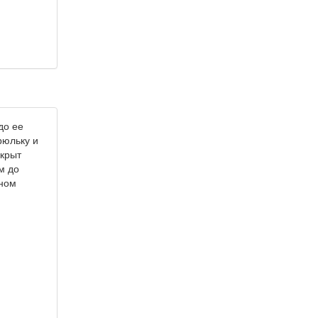
до ее
рюльку и
окрыт
м до
ьном