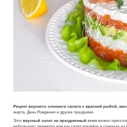
Рецепт вкусного слоеного салата с красной рыбой, аво
марта, День Рождения и другие праздники.
Этот
вкусный салат на праздничный стол
можно приготов
небольшого диаметра или как салат-коктейль в стаканах из п