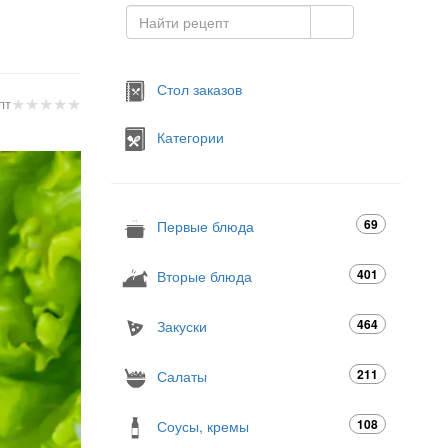
Стол заказов
★
★
★
★
★
пт
Категории
69
Первые блюда
401
Вторые блюда
464
Закуски
211
Салаты
108
Соусы, кремы