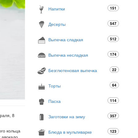
151
Напитки
547
Десерты
512
Выпечка сладкая
174
Выпечка несладкая
22
Безглютеновая выпечка
64
Торты
114
Пасха
раля, 8
357
Заготовки на зиму
го кольца
123
Блюда в мультиварке
к авокадо