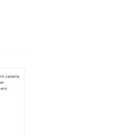
го салата
ая
 его