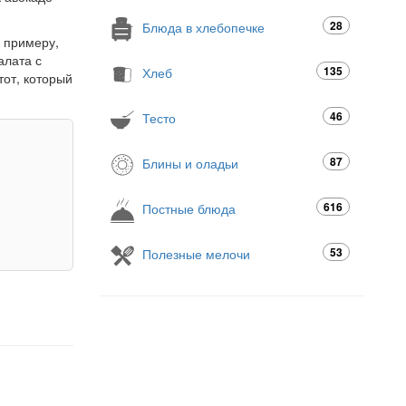
28
Блюда в хлебопечке
к примеру,
алата с
135
Хлеб
тот, который
46
Тесто
87
Блины и оладьи
616
Постные блюда
53
Полезные мелочи