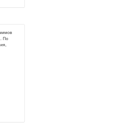
раммов
. По
ия,