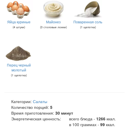
Яйца куриные
Майонез
Поваренная соль
(
4
штуки
)
(
3
столовые ложки
)
(
1
щепотка
)
Перец черный
молотый
(
1
щепотка
)
Категории:
Салаты
Количество порций:
5
Время приготовления:
30 минут
Энергетическая ценность:
всего блюда -
1266
ккал
.
в 100 граммах -
99
ккал.