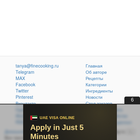
tanya@finecooking.ru
Главная
Telegram
Об авторе
MAX
Рецепты
Facebook
Категории
Twitter
Ингредиенты
Pinterest
Новости
4
Вконтакте
Стол заказов
Одноклассники
Кулинарная книга
Atom
Политика обработки
RSS
персональных данных
Домашняя кухня без проблем
© 2014-2026 FineCooking.ru
16+
Все тексты и фотографии, опубликованные на сайте