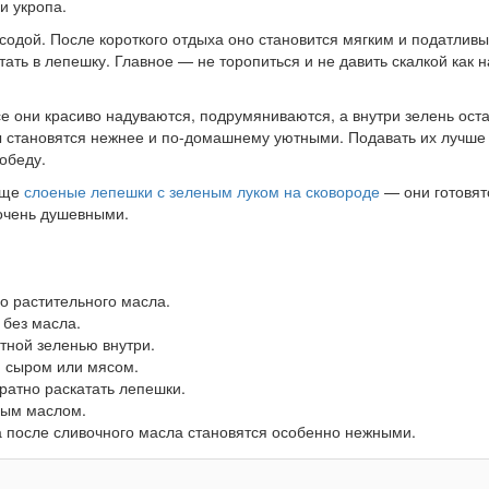
и укропа.
содой. После короткого отдыха оно становится мягким и податлив
тать в лепешку. Главное — не торопиться и не давить скалкой как н
е они красиво надуваются, подрумяниваются, а внутри зелень ост
 становятся нежнее и по-домашнему уютными. Подавать их лучше
обеду.
еще
слоеные лепешки с зеленым луком на сковороде
— они готовят
очень душевными.
го растительного масла.
 без масла.
тной зеленью внутри.
, сыром или мясом.
ратно раскатать лепешки.
ным маслом.
а после сливочного масла становятся особенно нежными.