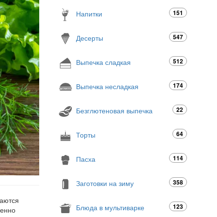
151
Напитки
547
Десерты
512
Выпечка сладкая
174
Выпечка несладкая
22
Безглютеновая выпечка
64
Торты
114
Пасха
358
Заготовки на зиму
ваются
123
Блюда в мультиварке
бенно