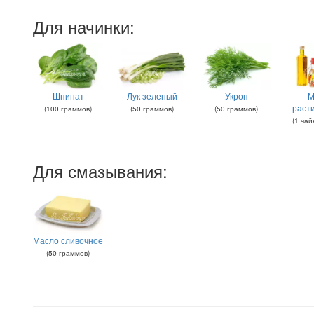
Для начинки:
Шпинат
Лук зеленый
Укроп
М
раст
(
100
граммов
)
(
50
граммов
)
(
50
граммов
)
(
1
чай
Для смазывания:
Масло сливочное
(
50
граммов
)