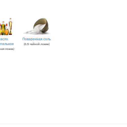
асло
Поваренная соль
ительное
(
0.5
чайной ложки
)
ная ложка
)