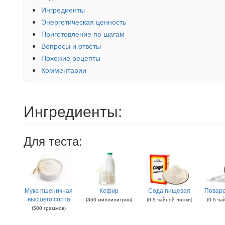
Ингредиенты
Энергетическая ценность
Приготовление по шагам
Вопросы и ответы
Похожие рецепты
Комментарии
Ингредиенты:
Для теста:
Мука пшеничная
Кефир
Сода пищевая
Поваре
высшего сорта
(
350
миллилитров
)
(
0.5
чайной ложки
)
(
0.5
ча
(
500
граммов
)