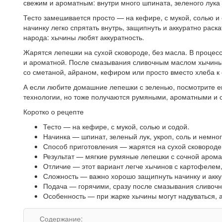
свежим и ароматным: внутри много шпината, зеленого лука 
Тесто замешивается просто — на кефире, с мукой, солью и 
начинку легко спрятать внутрь, защипнуть и аккуратно раска
народа: хычины любят аккуратность.
Жарятся лепешки на сухой сковороде, без масла. В процесс
и ароматной. После смазывания сливочным маслом хычины
со сметаной, айраном, кефиром или просто вместо хлеба к 
А если любите домашние лепешки с зеленью, посмотрите 
технологии, но тоже получаются румяными, ароматными и 
Коротко о рецепте
Тесто — на кефире, с мукой, солью и содой.
Начинка — шпинат, зеленый лук, укроп, соль и немно
Способ приготовления — жарятся на сухой сковороде
Результат — мягкие румяные лепешки с сочной арома
Отличие — этот вариант легче хычинов с картофелем
Сложность — важно хорошо защипнуть начинку и акку
Подача — горячими, сразу после смазывания сливоч
Особенность — при жарке хычины могут надуваться, 
Содержание: