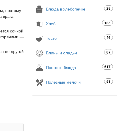
28
Блюда в хлебопечке
ым, поэтому
а врага
135
Хлеб
ается сочной
 горячими —
46
Тесто
ся по другой
87
Блины и оладьи
617
Постные блюда
53
Полезные мелочи