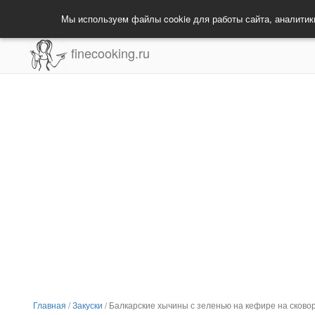
Мы используем файлы cookie для работы сайта, аналитик
finecooking.ru
Главная
/
Закуски
/
Балкарские хычины с зеленью на кефире на сково