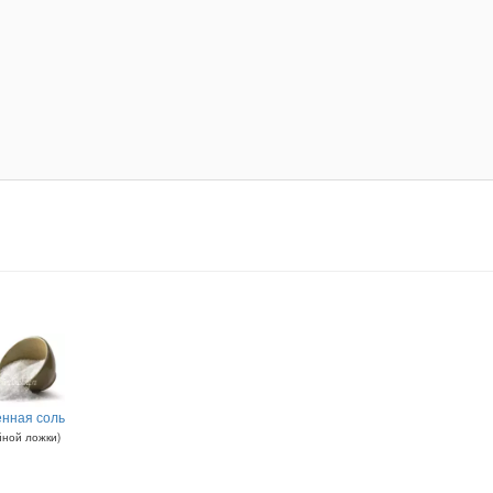
нная соль
йной ложки
)