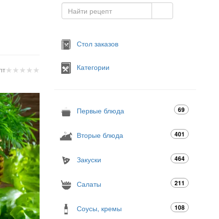
Стол заказов
Категории
★
★
★
★
★
пт
69
Первые блюда
401
Вторые блюда
464
Закуски
211
Салаты
108
Соусы, кремы