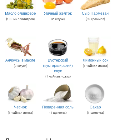
Масло оливковое
Яичный желток
Сыр Пармезан
(
130
миллилитров
)
(
2
штуки
)
(
30
граммов
)
Анчоусы в масле
Вустерский
Лимонный сок
(вустерширский)
(
2
штуки
)
(
1
чайная ложка
)
соус
(
1
чайная ложка
)
Чеснок
Поваренная соль
Сахар
(
1
чайная ложка
)
(
1
щепотка
)
(
1
щепотка
)