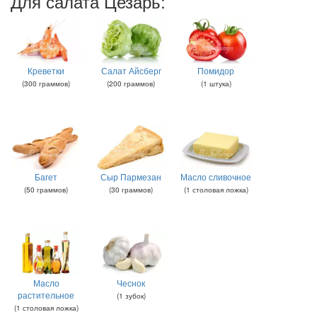
Для салата Цезарь:
Креветки
Салат Айсберг
Помидор
(
300
граммов
)
(
200
граммов
)
(
1
штука
)
Багет
Сыр Пармезан
Масло сливочное
(
50
граммов
)
(
30
граммов
)
(
1
столовая ложка
)
Масло
Чеснок
растительное
(
1
зубок
)
(
1
столовая ложка
)