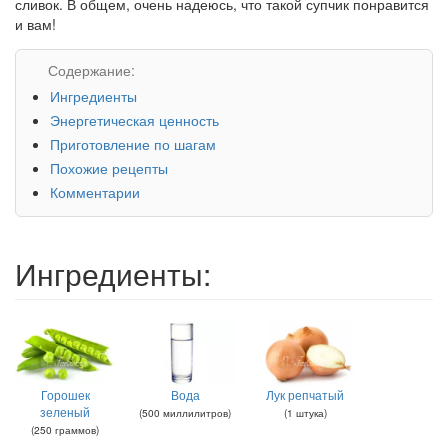
сливок. В общем, очень надеюсь, что такой супчик понравится
и вам!
Содержание:
Ингредиенты
Энергетическая ценность
Приготовление по шагам
Похожие рецепты
Комментарии
Ингредиенты:
Горошек
Вода
Лук репчатый
зеленый
(
500
миллилитров
)
(
1
штука
)
(
250
граммов
)