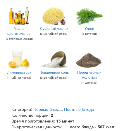
Масло
Сушеный чеснок
Укроп
растительное
(
0.25
чайной ложки
)
(
3
веточки
)
(
2
столовые ложки
)
Лимонный сок
Поваренная соль
Перец черный
молотый
(
1
чайная ложка
)
(
0.25
чайной ложки
)
(
1
щепотка
)
Категории:
Первые блюда
,
Постные блюда
Количество порций:
2
Время приготовления:
15 минут
Энергетическая ценность:
всего блюда -
507
ккал
.