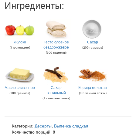
Ингредиенты:
Яблоко
Тесто слоеное
Сахар
бездрожжевое
(
1
килограмм
)
(
200
граммов
)
(
300
граммов
)
Масло сливочное
Сахар
Корица молотая
ванильный
(
100
граммов
)
(
0.5
чайной ложки
)
(
1
столовая ложка
)
Категории:
Десерты
,
Выпечка сладкая
Количество порций:
9