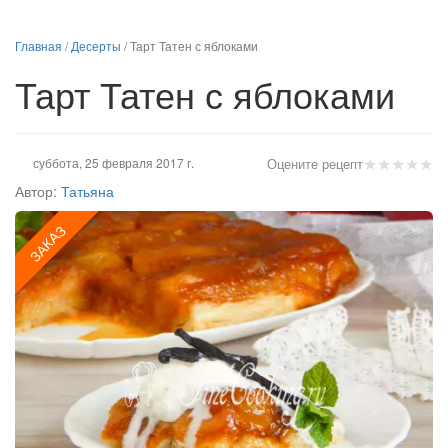
Главная
/
Десерты
/
Тарт Татен с яблоками
Тарт Татен с яблоками
★
★
★
★
★
суббота, 25 февраля 2017 г.
Оцените рецепт
Автор:
Татьяна
ЗАКАЗ