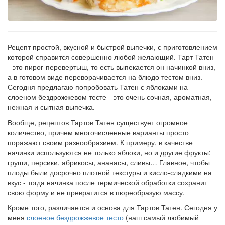
Рецепт
по
заказу
Рецепт простой, вкусной и быстрой выпечки, с приготовлением
которой справится совершенно любой желающий. Тарт Татен
- это пирог-перевертыш, то есть выпекается он начинкой вниз,
а в готовом виде переворачивается на блюдо тестом вниз.
Сегодня предлагаю попробовать Татен с яблоками на
слоеном бездрожжевом тесте - это очень сочная, ароматная,
нежная и сытная выпечка.
Вообще, рецептов Тартов Татен существует огромное
количество, причем многочисленные варианты просто
поражают своим разнообразием. К примеру, в качестве
начинки используются не только яблоки, но и другие фрукты:
груши, персики, абрикосы, ананасы, сливы… Главное, чтобы
плоды были досрочно плотной текстуры и кисло-сладкими на
вкус - тогда начинка после термической обработки сохранит
свою форму и не превратится в пюреобразую массу.
Кроме того, различается и основа для Тартов Татен. Сегодня у
меня
слоеное бездрожжевое тесто
(наш самый любимый