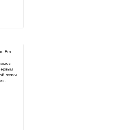
а. Его
аммов
 первым
ной ложки
ми.