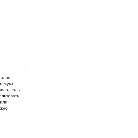
полне
я мука
асло, соль
ользовать
 или
ожно