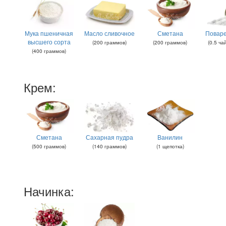
Мука пшеничная
Масло сливочное
Сметана
Поваре
высшего сорта
(
200
граммов
)
(
200
граммов
)
(
0.5
ча
(
400
граммов
)
Крем:
Сметана
Сахарная пудра
Ванилин
(
500
граммов
)
(
140
граммов
)
(
1
щепотка
)
Начинка: