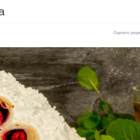
а
Оцените реце