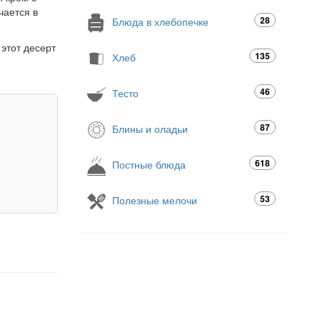
чается в
28
Блюда в хлебопечке
 этот десерт
135
Хлеб
46
Тесто
87
Блины и оладьи
618
Постные блюда
53
Полезные мелочи