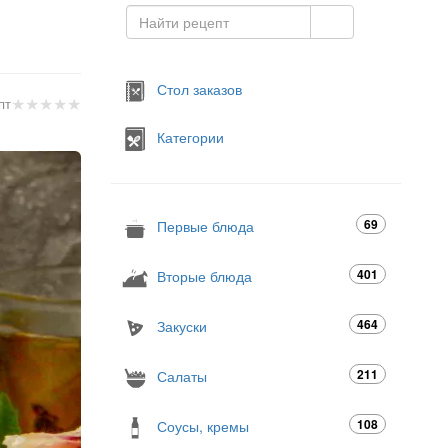
Стол заказов
★
★
★
★
★
пт
Категории
69
Первые блюда
401
Вторые блюда
464
Закуски
211
Салаты
108
Соусы, кремы