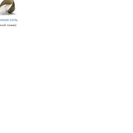
нная соль
йной ложки
)