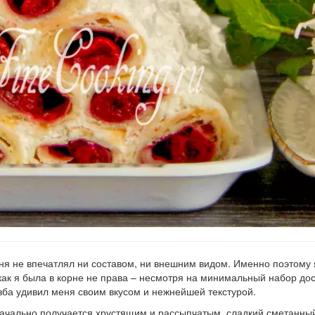
ня не впечатлял ни составом, ни внешним видом. Именно поэтому 
 как я была в корне не права – несмотря на минимальный набор до
изба удивил меня своим вкусом и нежнейшей текстурой.
значально получается хрустящим и рассыпчатым, сладкий сметанны