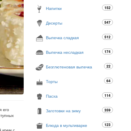
152
Напитки
547
Десерты
512
Выпечка сладкая
174
Выпечка несладкая
22
Безглютеновая выпечка
64
Торты
114
Пасха
я его
359
Заготовки на зиму
ступных
123
Блюда в мультиварке
й крем с