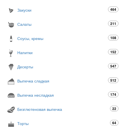
464
Закуски
211
Салаты
108
Соусы, кремы
152
Напитки
547
Десерты
512
Выпечка сладкая
174
Выпечка несладкая
22
Безглютеновая выпечка
64
Торты