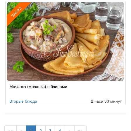
ЗАКАЗ
Рецепт
Мачанка (мочанка) с блинами
по
заказу
Вторые блюда
2 часа 30 минут
««
«
1
2
3
4
»
»»