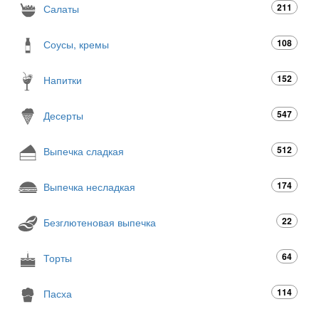
211
Салаты
108
Соусы, кремы
152
Напитки
547
Десерты
512
Выпечка сладкая
174
Выпечка несладкая
22
Безглютеновая выпечка
64
Торты
114
Пасха