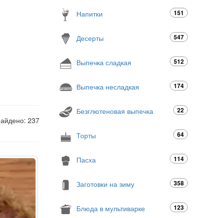
151
Напитки
547
Десерты
512
Выпечка сладкая
174
Выпечка несладкая
22
Безглютеновая выпечка
найдено: 237
64
Торты
114
Пасха
358
Заготовки на зиму
123
Блюда в мультиварке