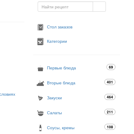
Стол заказов
Категории
69
Первые блюда
401
Вторые блюда
словиях
464
Закуски
211
Салаты
108
Соусы, кремы