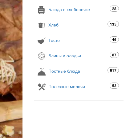
28
Блюда в хлебопечке
135
Хлеб
46
Тесто
87
Блины и оладьи
617
Постные блюда
53
Полезные мелочи