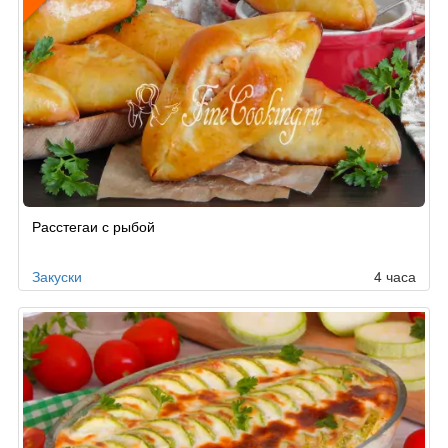
Рецепт
Расстегаи с рыбой
по
заказу
Закуски
4 часа