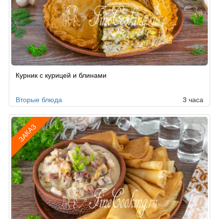
Рецепт
Курник с курицей и блинами
по
заказу
Вторые блюда
3 часа
ЗАКАЗ