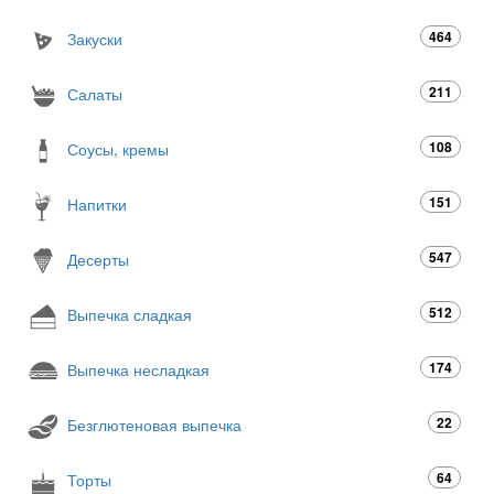
464
Закуски
211
Салаты
108
Соусы, кремы
151
Напитки
547
Десерты
512
Выпечка сладкая
174
Выпечка несладкая
22
Безглютеновая выпечка
64
Торты