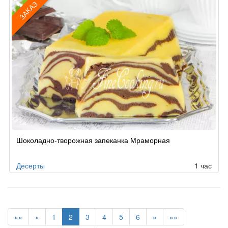
ЗАКАЗ
Рецепт
Шоколадно-творожная запеканка Мраморная
по
заказу
Десерты
1 час
««
«
1
2
3
4
5
6
»
»»