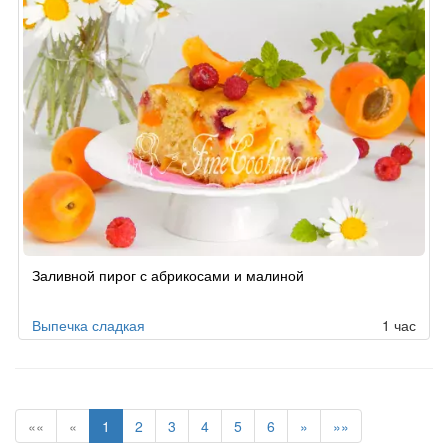
Заливной пирог с абрикосами и малиной
Выпечка сладкая
1 час
««
«
1
2
3
4
5
6
»
»»