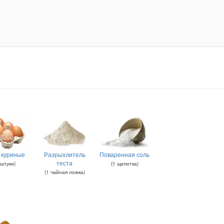
 куриные
Разрыхлитель
Поваренная соль
теста
штуки
)
(
1
щепотка
)
(
1
чайная ложка
)