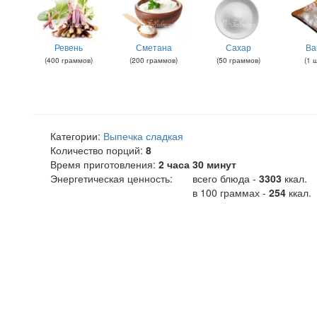
Ревень
Сметана
Сахар
Ва
(
400
граммов
)
(
200
граммов
)
(
50
граммов
)
(
1
щ
Категории:
Выпечка сладкая
Количество порций:
8
Время приготовления:
2 часа 30 минут
Энергетическая ценность:
всего блюда -
3303
ккал
.
в 100 граммах -
254
ккал.