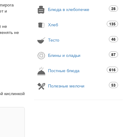
 пирога
28
Блюда в хлебопечке
ет и
135
Хлеб
) не
менять не
46
Тесто
87
Блины и оладьи
616
Постные блюда
53
Полезные мелочи
ой кислинкой