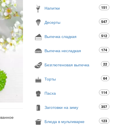
151
Напитки
547
Десерты
512
Выпечка сладкая
174
Выпечка несладкая
22
Безглютеновая выпечка
64
Торты
114
Пасха
357
Заготовки на зиму
ованное
123
Блюда в мультиварке