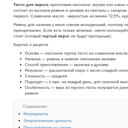
Тесто для пирога
приготовим песочное: внутри оно очень н
состоит из кусочков ревеня и заливки из сметаны с сахаром
первого. Сливочное масло - жирностью не менее 72,5%, кур
Ревень для начинки у меня совсем молоденький, поэтому то
принципиален. Если есть только зеленые, смело используй
стоит (готовый
тертый пирог
не будет приторным).
Коротко о рецепте
Основа — песочное тертое тесто на сливочном масле
Начинка — ревень и нежная сметанная заливка
Способ приготовления — выпечка в духовке
Результат — рассыпчатый пирог с кисло-сладкой сочн
Сложность — средняя
Подходит — к чаю, на каждый день, для сезонной вып
Особенность — верх из тертого теста получается рум
ревеня
Содержание:
Ингредиенты
Энергетическая ценность
Приготовление по шагам