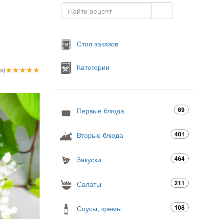
Стол заказов
Категории
★
★
★
★
★
а)
69
Первые блюда
401
Вторые блюда
464
Закуски
211
Салаты
108
Соусы, кремы