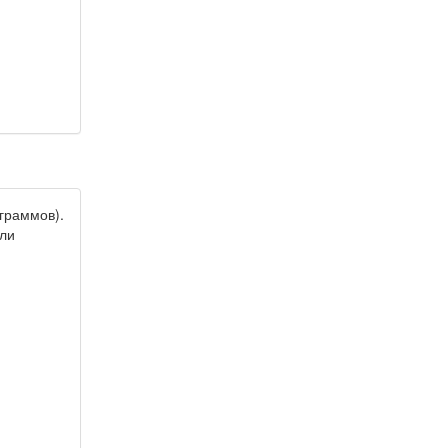
граммов).
оли