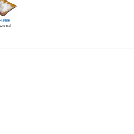
нилин
епотка
)