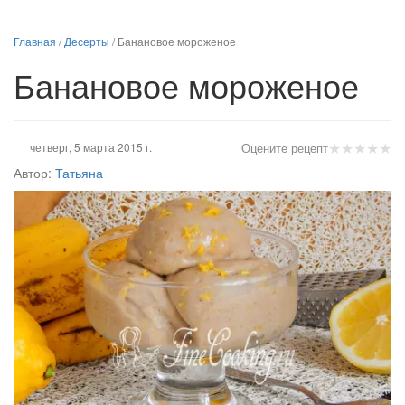
Главная
/
Десерты
/
Банановое мороженое
Банановое мороженое
★
★
★
★
★
четверг, 5 марта 2015 г.
Оцените рецепт
Автор:
Татьяна