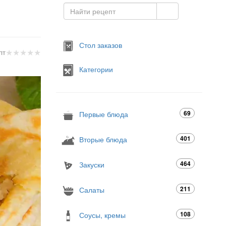
Стол заказов
★
★
★
★
★
пт
Категории
69
Первые блюда
401
Вторые блюда
464
Закуски
211
Салаты
108
Соусы, кремы