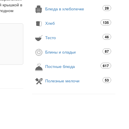
й крышкой в
28
Блюда в хлебопечке
олодном
135
Хлеб
46
Тесто
87
Блины и оладьи
617
Постные блюда
53
Полезные мелочи