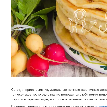
Сегодня приготовим изумительные нежные пшеничные лепеш
тонюсенькое тесто однозначно понравятся любителям подо
хороши в горячем виде, но после остывания они не теряют с
В рецепт лепешек с сыром входит не сама активная
пшенич