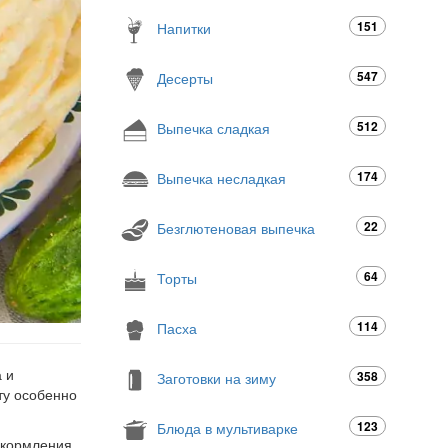
151
Напитки
547
Десерты
512
Выпечка сладкая
174
Выпечка несладкая
22
Безглютеновая выпечка
64
Торты
114
Пасха
 и
358
Заготовки на зиму
ту особенно
123
Блюда в мультиварке
 кормления.