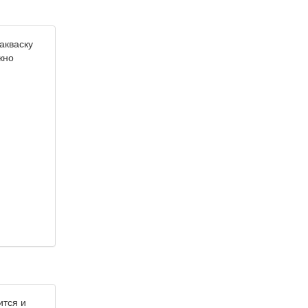
акваску
жно
ится и