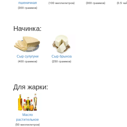
пшеничная
(
100
миллилитров
)
(
300
граммов
)
(
0.5
ча
(
300
граммов
)
Начинка:
Сыр сулугуни
Сыр брынза
(
400
граммов
)
(
250
граммов
)
Для жарки:
Масло
растительное
(
50
миллилитров
)