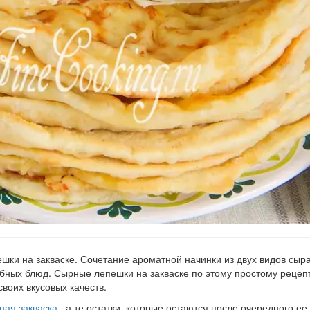
ки на закваске. Сочетание ароматной начинки из двух видов сыра
бных блюд. Сырные лепешки на закваске по этому простому рецеп
воих вкусовых качеств.
ная закваска
, а те остатки, которые остаются после очередного ее