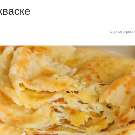
кваске
Оцените реце