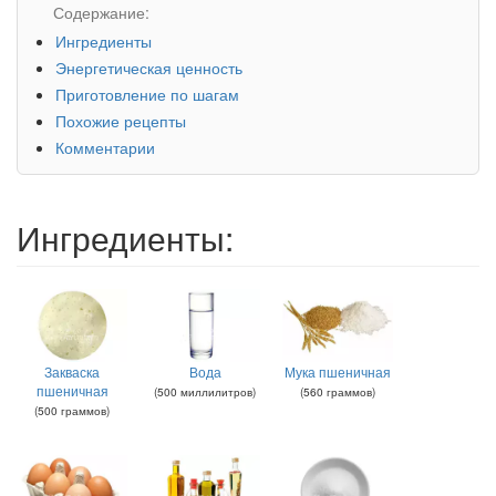
Содержание:
Ингредиенты
Энергетическая ценность
Приготовление по шагам
Похожие рецепты
Комментарии
Ингредиенты:
Закваска
Вода
Мука пшеничная
пшеничная
(
500
миллилитров
)
(
560
граммов
)
(
500
граммов
)