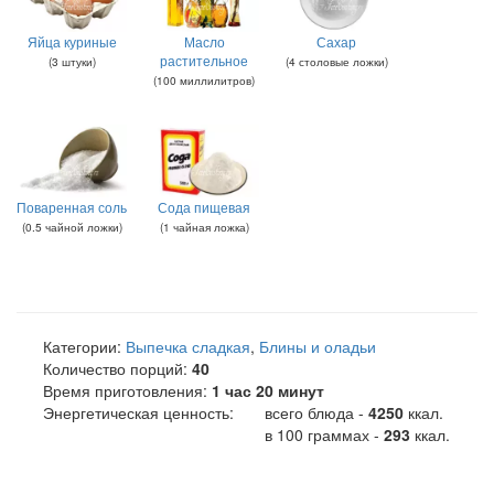
Яйца куриные
Масло
Сахар
растительное
(
3
штуки
)
(
4
столовые ложки
)
(
100
миллилитров
)
Поваренная соль
Сода пищевая
(
0.5
чайной ложки
)
(
1
чайная ложка
)
Категории:
Выпечка сладкая
,
Блины и оладьи
Количество порций:
40
Время приготовления:
1 час 20 минут
Энергетическая ценность:
всего блюда -
4250
ккал
.
в 100 граммах -
293
ккал.