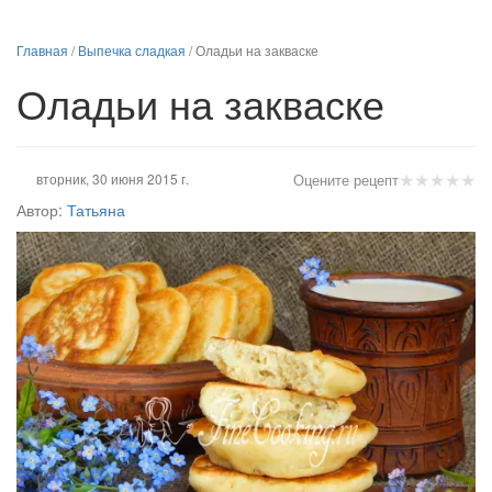
Главная
/
Выпечка сладкая
/
Оладьи на закваске
Оладьи на закваске
★
★
★
★
★
вторник, 30 июня 2015 г.
Оцените рецепт
Автор:
Татьяна