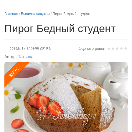
Главная
/
Выпечка сладкая
/
Пирог Бедный студент
Пирог Бедный студент
★
★
★
★
★
среда, 17 апреля 2019 г.
Оцените рецепт
Автор:
Татьяна
ЗАКАЗ