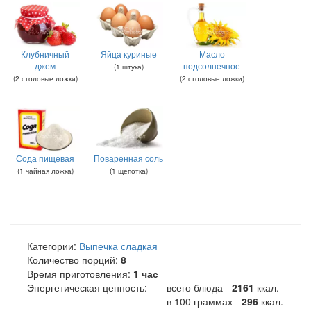
Клубничный
Яйца куриные
Масло
джем
подсолнечное
(
1
штука
)
(
2
столовые ложки
)
(
2
столовые ложки
)
Сода пищевая
Поваренная соль
(
1
чайная ложка
)
(
1
щепотка
)
Категории:
Выпечка сладкая
Количество порций:
8
Время приготовления:
1 час
Энергетическая ценность:
всего блюда -
2161
ккал
.
в 100 граммах -
296
ккал.