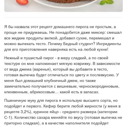
Рецепт
по
заказу
Я бы назвала этот рецепт домашнего пирога не простым, а
проще не придумаешь. Не понадобится даже миксер: смешал
все жидкие продукты вилкой, добавил сухие, перемешал и
можно выпекать тесто. Почему Бедный студент? Ингредиенты
для его приготовления наверняка есть на любой кухне!
Нежный и пушистый пирог - в меру сладкий, а по своей
текстуре он мне напоминает мягкую коврижку. В зависимости
от вида джема (варенья), который вы добавите в тесто,
готовая выпечка будет отличаться по цвету и послевкусию. У
меня был домашний клубничный джем, но также
замечательно получается с вишневым, черносмородиновым,
клюквенным, абрикосовым… какой есть в запасах.
Пшеничную муку для пирога я использую высшего сорта, но
подойдет и первого. Кефир берите любой жирности (у меня в
рецепте 3,2%), куриное яйцо - среднего размера (категории
С-1). Количество сахара меняйте по вкусу (готовая выпечка не
приторно сладкая), а в качестве наполнителя подойдет