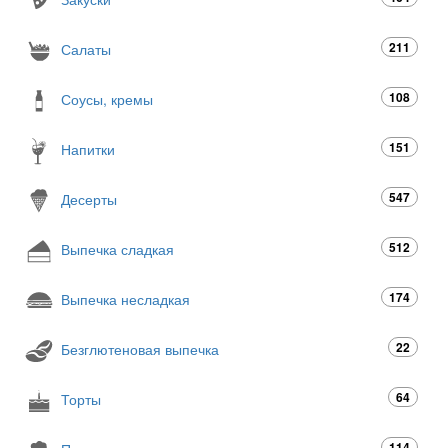
211
Салаты
108
Соусы, кремы
151
Напитки
547
Десерты
512
Выпечка сладкая
174
Выпечка несладкая
22
Безглютеновая выпечка
64
Торты
114