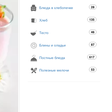
28
Блюда в хлебопечке
135
Хлеб
46
Тесто
87
Блины и оладьи
617
Постные блюда
53
Полезные мелочи