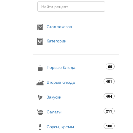
Стол заказов
Категории
69
Первые блюда
401
Вторые блюда
464
Закуски
211
Салаты
108
Соусы, кремы