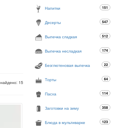
151
Напитки
547
Десерты
512
Выпечка сладкая
174
Выпечка несладкая
22
Безглютеновая выпечка
64
Торты
 найдено: 15
114
Пасха
358
Заготовки на зиму
123
Блюда в мультиварке