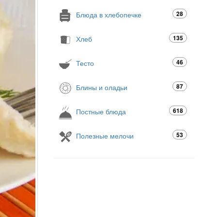
28
Блюда в хлебопечке
135
Хлеб
46
Тесто
87
Блины и оладьи
618
Постные блюда
53
Полезные мелочи