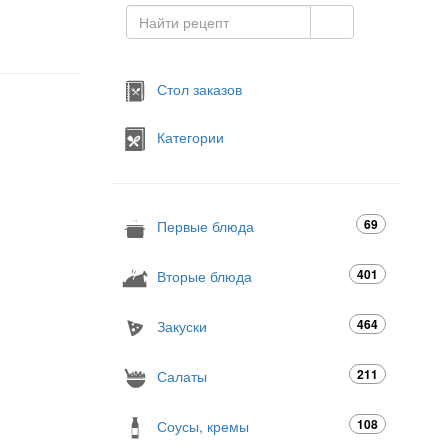
Стол заказов
Категории
69
Первые блюда
401
Вторые блюда
464
Закуски
211
Салаты
108
Соусы, кремы