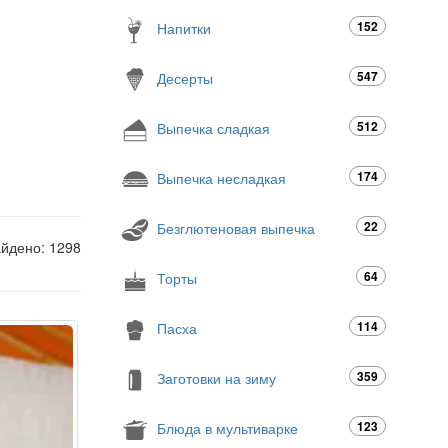
152
Напитки
547
Десерты
512
Выпечка сладкая
174
Выпечка несладкая
22
Безглютеновая выпечка
айдено: 1298
64
Торты
114
Пасха
359
Заготовки на зиму
123
Блюда в мультиварке