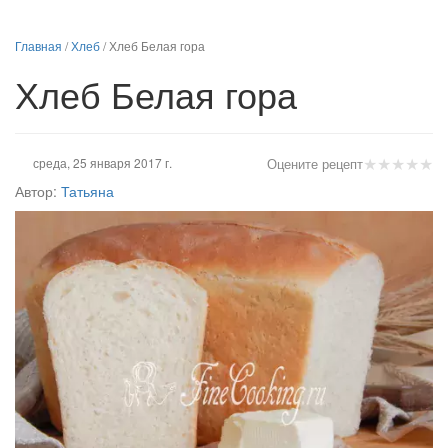
Главная
/
Хлеб
/
Хлеб Белая гора
Хлеб Белая гора
★
★
★
★
★
среда, 25 января 2017 г.
Оцените рецепт
Автор:
Татьяна