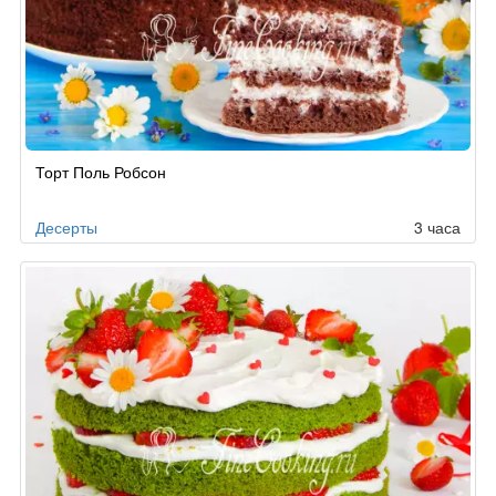
Рецепт
Торт Поль Робсон
по
заказу
Десерты
3 часа