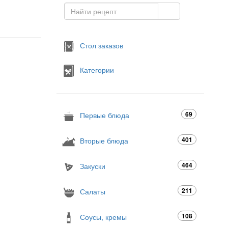
Стол заказов
Категории
69
Первые блюда
401
Вторые блюда
464
Закуски
211
Салаты
108
Соусы, кремы