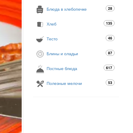
28
Блюда в хлебопечке
135
Хлеб
46
Тесто
87
Блины и оладьи
617
Постные блюда
53
Полезные мелочи