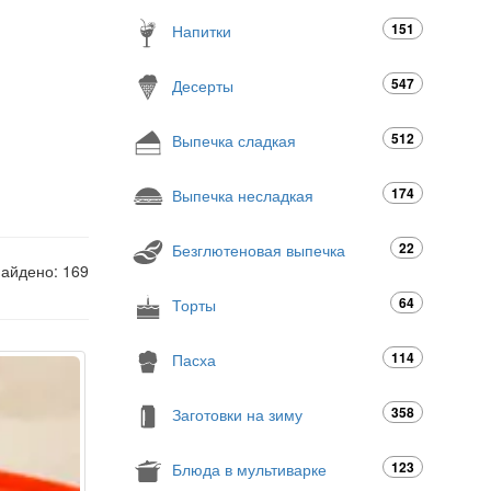
151
Напитки
547
Десерты
512
Выпечка сладкая
174
Выпечка несладкая
22
Безглютеновая выпечка
найдено: 169
64
Торты
114
Пасха
358
Заготовки на зиму
123
Блюда в мультиварке