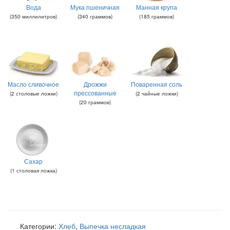
Вода
Мука пшеничная
Манная крупа
(
350
миллилитров
)
(
340
граммов
)
(
185
граммов
)
Масло сливочное
Дрожжи
Поваренная соль
прессованные
(
2
столовые ложки
)
(
2
чайные ложки
)
(
20
граммов
)
Сахар
(
1
столовая ложка
)
Категории:
Хлеб
,
Выпечка несладкая