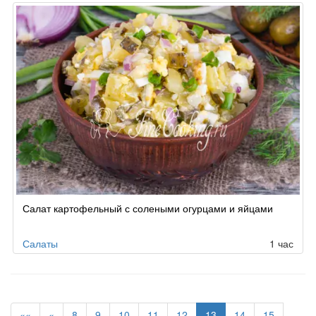
Салат картофельный с солеными огурцами и яйцами
Салаты
1 час
««
«
8
9
10
11
12
13
14
15