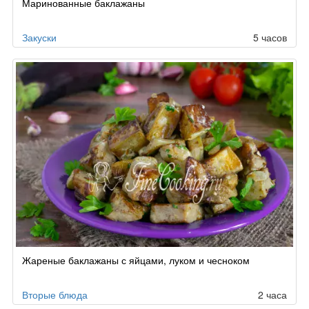
Маринованные баклажаны
Закуски
5 часов
Жареные баклажаны с яйцами, луком и чесноком
Вторые блюда
2 часа