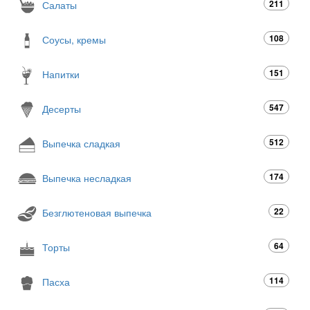
211
Салаты
108
Соусы, кремы
151
Напитки
547
Десерты
512
Выпечка сладкая
174
Выпечка несладкая
22
Безглютеновая выпечка
64
Торты
114
Пасха