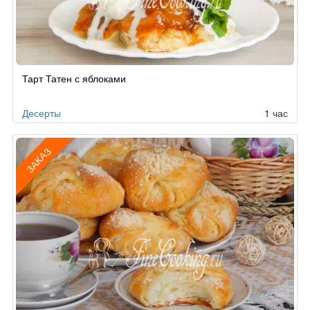
Рецепт
Тарт Татен с яблоками
по
заказу
Десерты
1 час
ЗАКАЗ