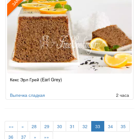
ЗАКАЗ
Рецепт
Кекс Эрл Грей (Earl Grey)
по
заказу
Выпечка сладкая
2 часа
««
«
28
29
30
31
32
33
34
35
36
37
»
»»