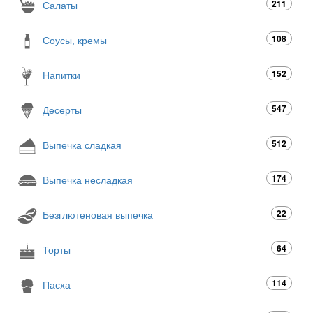
211
Салаты
108
Соусы, кремы
152
Напитки
547
Десерты
512
Выпечка сладкая
174
Выпечка несладкая
22
Безглютеновая выпечка
64
Торты
114
Пасха