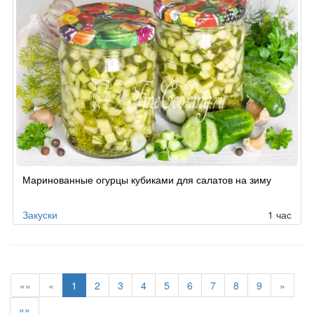
Маринованные огурцы кубиками для салатов на зиму
Закуски
1 час
««
«
1
2
3
4
5
6
7
8
9
»
»»