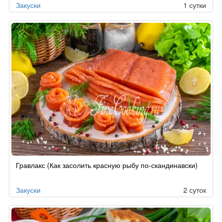
Закуски
1 сутки
Гравлакс (Как засолить красную рыбу по-скандинавски)
Закуски
2 суток