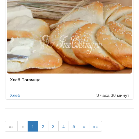
Хлеб Погачице
Хлеб
3 часа 30 минут
««
«
1
2
3
4
5
»
»»