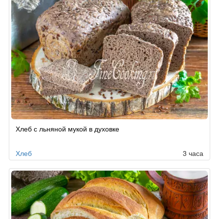
Хлеб с льняной мукой в духовке
Хлеб
3 часа