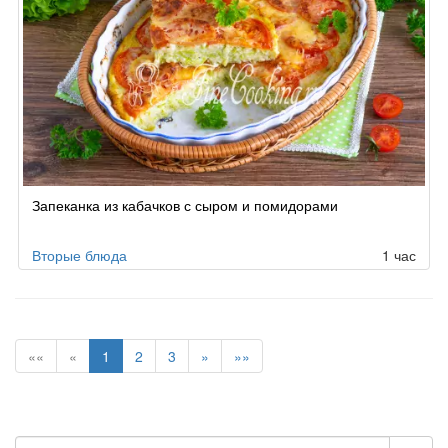
Запеканка из кабачков с сыром и помидорами
Вторые блюда
1 час
««
«
1
2
3
»
»»