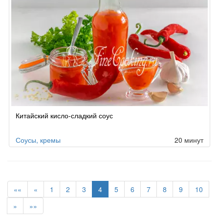
Китайский кисло-сладкий соус
Соусы, кремы
20 минут
««
«
1
2
3
4
5
6
7
8
9
10
»
»»