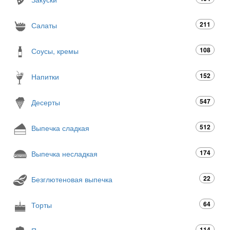
211
Салаты
108
Соусы, кремы
152
Напитки
547
Десерты
512
Выпечка сладкая
174
Выпечка несладкая
22
Безглютеновая выпечка
64
Торты
114