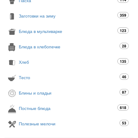
Пасха
359
Заготовки на зиму
123
Блюда в мультиварке
28
Блюда в хлебопечке
135
Хлеб
46
Тесто
87
Блины и оладьи
618
Постные блюда
53
Полезные мелочи