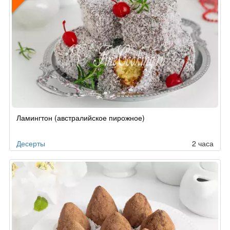
Рецепт
Ламингтон (австралийское пирожное)
по
заказу
Десерты
2 часа