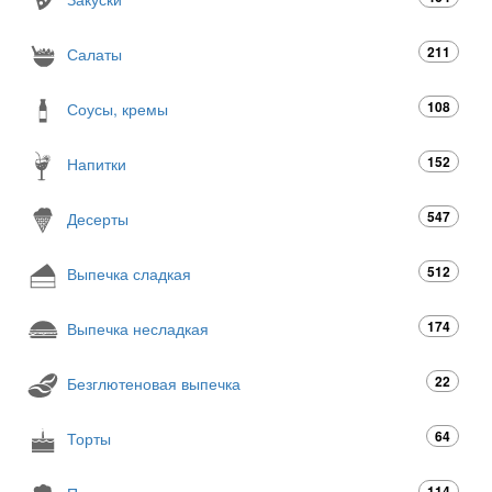
211
Салаты
108
Соусы, кремы
152
Напитки
547
Десерты
512
Выпечка сладкая
174
Выпечка несладкая
22
Безглютеновая выпечка
64
Торты
114