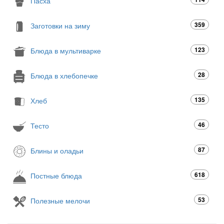
Пасха
359
Заготовки на зиму
123
Блюда в мультиварке
28
Блюда в хлебопечке
135
Хлеб
46
Тесто
87
Блины и оладьи
618
Постные блюда
53
Полезные мелочи