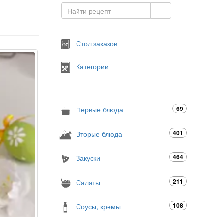
Стол заказов
Категории
69
Первые блюда
401
Вторые блюда
464
Закуски
211
Салаты
108
Соусы, кремы