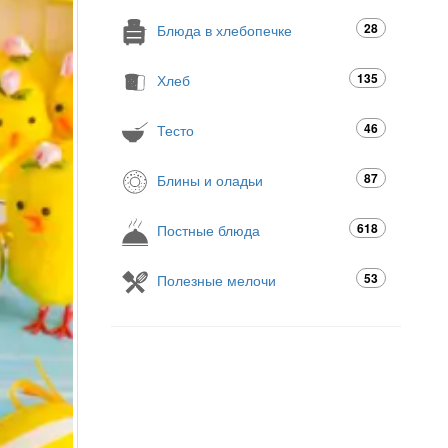
28
Блюда в хлебопечке
135
Хлеб
46
Тесто
87
Блины и оладьи
618
Постные блюда
53
Полезные мелочи