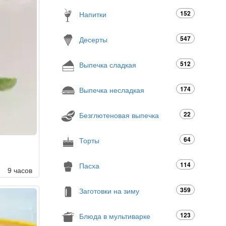
152
Напитки
547
Десерты
512
Выпечка сладкая
174
Выпечка несладкая
22
Безглютеновая выпечка
64
Торты
114
Пасха
9 часов
359
Заготовки на зиму
123
Блюда в мультиварке