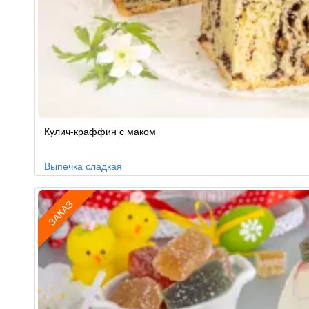
Рецепт
Кулич-краффин с маком
по
заказу
Выпечка сладкая
ЗАКАЗ