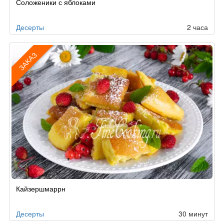
Соложеники с яблоками
по
заказу
Десерты
2 часа
ЗАКАЗ
Рецепт
Кайзершмаррн
по
заказу
Десерты
30 минут