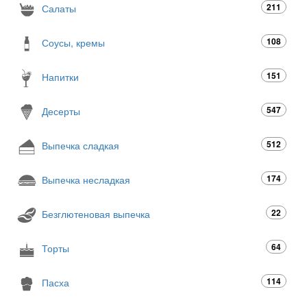
211
Салаты
108
Соусы, кремы
151
Напитки
547
Десерты
512
Выпечка сладкая
174
Выпечка несладкая
22
Безглютеновая выпечка
64
Торты
114
Пасха