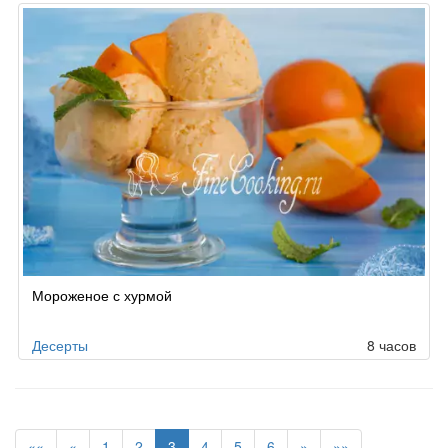
Мороженое с хурмой
Десерты
8 часов
««
«
1
2
3
4
5
6
»
»»