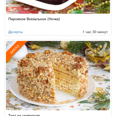
Рецепт
Пирожное Вокзальное (Ночка)
по
заказу
Десерты
1 час 30 минут
ЗАКАЗ
Рецепт
Торт на сковороде