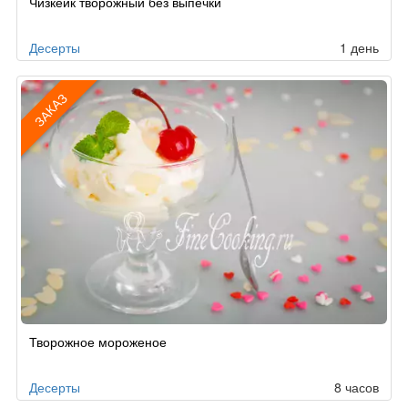
Чизкейк творожный без выпечки
по
заказу
Десерты
1 день
ЗАКАЗ
Рецепт
Творожное мороженое
по
заказу
Десерты
8 часов