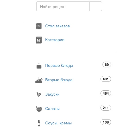
Стол заказов
Категории
69
Первые блюда
401
Вторые блюда
464
Закуски
211
Салаты
108
Соусы, кремы