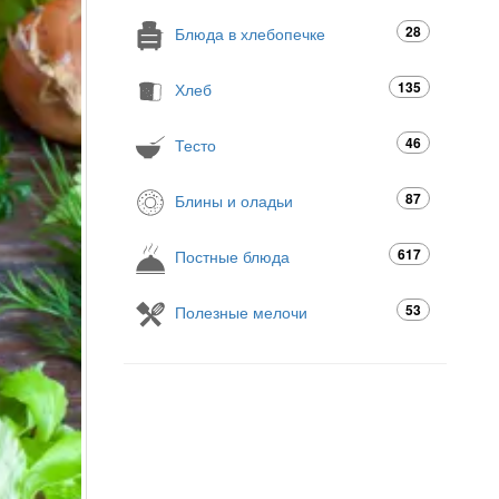
28
Блюда в хлебопечке
135
Хлеб
46
Тесто
87
Блины и оладьи
617
Постные блюда
53
Полезные мелочи