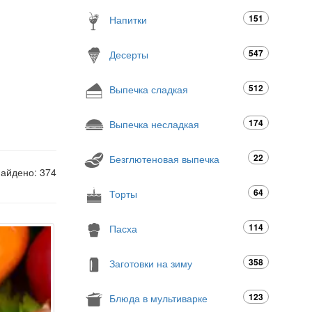
151
Напитки
547
Десерты
512
Выпечка сладкая
174
Выпечка несладкая
22
Безглютеновая выпечка
найдено: 374
64
Торты
114
Пасха
358
Заготовки на зиму
123
Блюда в мультиварке