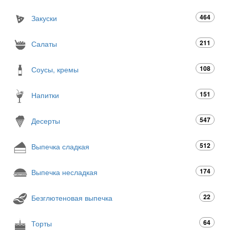
464
Закуски
211
Салаты
108
Соусы, кремы
151
Напитки
547
Десерты
512
Выпечка сладкая
174
Выпечка несладкая
22
Безглютеновая выпечка
64
Торты