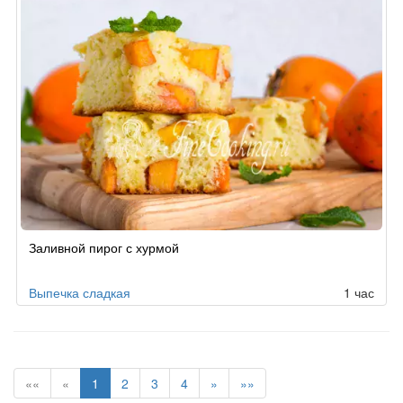
Заливной пирог с хурмой
Выпечка сладкая
1 час
««
«
1
2
3
4
»
»»