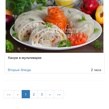
Ханум в мультиварке
Вторые блюда
2 часа
««
«
1
2
3
»
»»