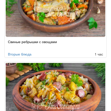
Рецепт
Свиные ребрышки с овощами
по
заказу
Вторые блюда
1 час