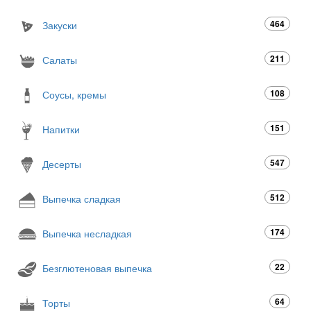
464
Закуски
211
Салаты
108
Соусы, кремы
151
Напитки
547
Десерты
512
Выпечка сладкая
174
Выпечка несладкая
22
Безглютеновая выпечка
64
Торты