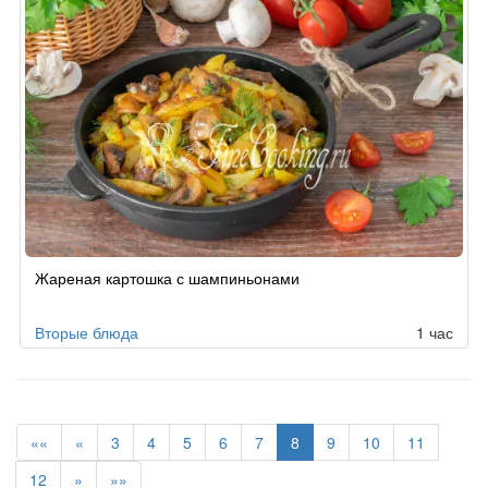
Жареная картошка с шампиньонами
Вторые блюда
1 час
««
«
3
4
5
6
7
8
9
10
11
12
»
»»