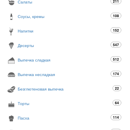
211
Салаты
108
Соусы, кремы
152
Напитки
547
Десерты
512
Выпечка сладкая
174
Выпечка несладкая
22
Безглютеновая выпечка
64
Торты
114
Пасха