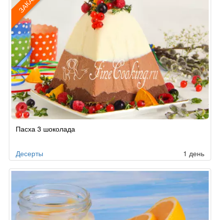
ЗАКАЗ
Рецепт
Пасха 3 шоколада
по
заказу
Десерты
1 день