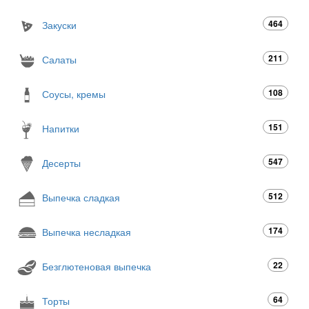
464
Закуски
211
Салаты
108
Соусы, кремы
151
Напитки
547
Десерты
512
Выпечка сладкая
174
Выпечка несладкая
22
Безглютеновая выпечка
64
Торты