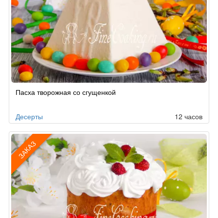
Рецепт
Пасха творожная со сгущенкой
по
заказу
Десерты
12 часов
ЗАКАЗ