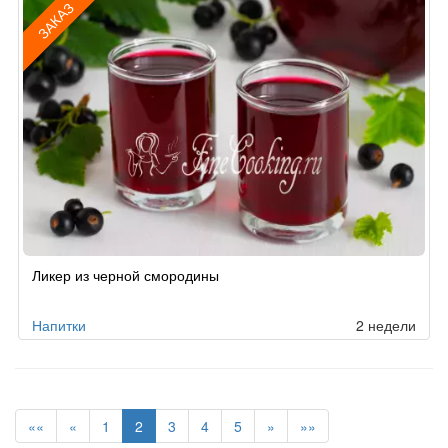
ЗАКАЗ
Рецепт
Ликер из черной смородины
по
заказу
Напитки
2 недели
««
«
1
2
3
4
5
»
»»