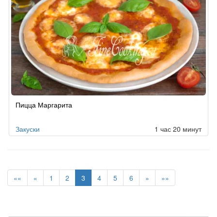
Пицца Маргарита
Закуски
1 час 20 минут
««
«
1
2
3
4
5
6
»
»»