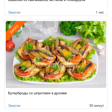
по
заказу
Закуски
1 час
ЗАКАЗ
Рецепт
Бутерброды со шпротами в духовке
по
заказу
Закуски
30 минут