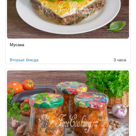
Рецепт
Мусака
по
заказу
Вторые блюда
3 часа