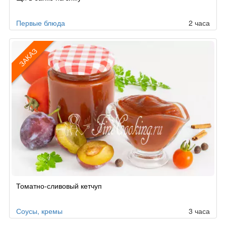
по
заказу
Первые блюда
2 часа
ЗАКАЗ
Рецепт
Томатно-сливовый кетчуп
по
заказу
Соусы, кремы
3 часа