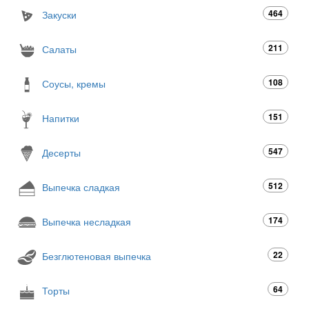
464
Закуски
211
Салаты
108
Соусы, кремы
151
Напитки
547
Десерты
512
Выпечка сладкая
174
Выпечка несладкая
22
Безглютеновая выпечка
64
Торты