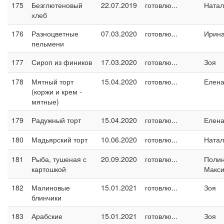
175
Безглютеновый
22.07.2019
готовлю...
Натал
хлеб
176
Разноцветные
07.03.2020
готовлю...
Ирина
пельмени
177
Сироп из фиников
17.03.2020
готовлю...
Зоя
178
Мятный торт
15.04.2020
готовлю...
Елен
(коржи и крем -
мятные)
179
Радужный торт
15.04.2020
готовлю...
Елен
180
Мадьярский торт
10.06.2020
готовлю...
Натал
181
Рыба, тушеная с
20.09.2020
готовлю...
Поли
картошкой
Макс
182
Малиновые
15.01.2021
готовлю...
Зоя
блинчики
183
Арабские
15.01.2021
готовлю...
Зоя