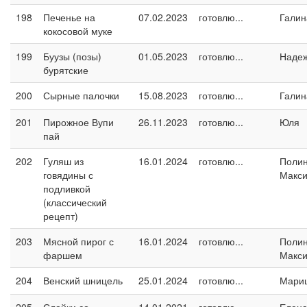
198
Печенье на
07.02.2023
готовлю...
Галин
кокосовой муке
199
Буузы (позы)
01.05.2023
готовлю...
Наде
бурятские
200
Сырные палочки
15.08.2023
готовлю...
Галин
201
Пирожное Вупи
26.11.2023
готовлю...
Юля
пай
202
Гуляш из
16.01.2024
готовлю...
Поли
говядины с
Макс
подливкой
(классический
рецепт)
203
Мясной пирог с
16.01.2024
готовлю...
Поли
фаршем
Макс
204
Венский шницель
25.01.2024
готовлю...
Мари