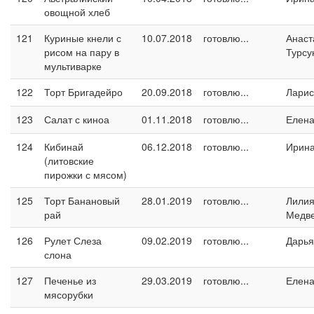
овощной хлеб
121
Куриные кнели с
10.07.2018
готовлю...
Анаст
рисом на пару в
Турсу
мультиварке
122
Торт Бригадейро
20.09.2018
готовлю...
Ларис
123
Салат с киноа
01.11.2018
готовлю...
Елен
124
Кибинай
06.12.2018
готовлю...
Ирин
(литовские
пирожки с мясом)
125
Торт Банановый
28.01.2019
готовлю...
Лили
рай
Медв
126
Рулет Слеза
09.02.2019
готовлю...
Дарья
слона
127
Печенье из
29.03.2019
готовлю...
Елен
мясорубки