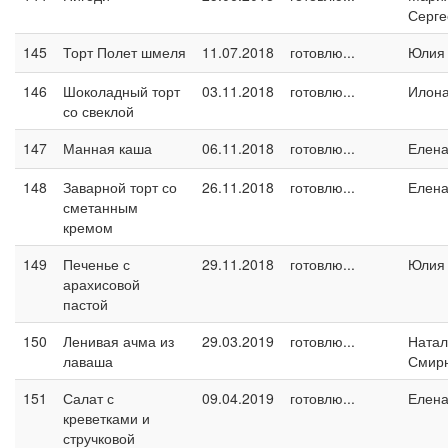
Серге
145
Торт Полет шмеля
11.07.2018
готовлю...
Юлия
146
Шоколадный торт
03.11.2018
готовлю...
Илон
со свеклой
147
Манная каша
06.11.2018
готовлю...
Елен
148
Заварной торт со
26.11.2018
готовлю...
Елен
сметанным
кремом
149
Печенье с
29.11.2018
готовлю...
Юлия
арахисовой
пастой
150
Ленивая ачма из
29.03.2019
готовлю...
Натал
лаваша
Смир
151
Салат с
09.04.2019
готовлю...
Елен
креветками и
стручковой