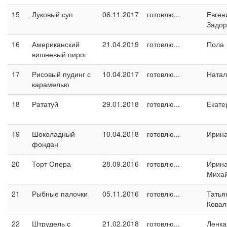
15
Луковый суп
06.11.2017
готовлю...
Евген
Задо
16
Американский
21.04.2019
готовлю...
Пола
вишневый пирог
17
Рисовый пудинг с
10.04.2017
готовлю...
Натал
карамелью
18
Рататуй
29.01.2018
готовлю...
Екате
19
Шоколадный
10.04.2018
готовлю...
Ирина
фондан
20
Торт Опера
28.09.2016
готовлю...
Ирин
Миха
21
Рыбные палочки
05.11.2016
готовлю...
Татья
Ковал
22
Штрудель с
21.02.2018
готовлю...
Ленка