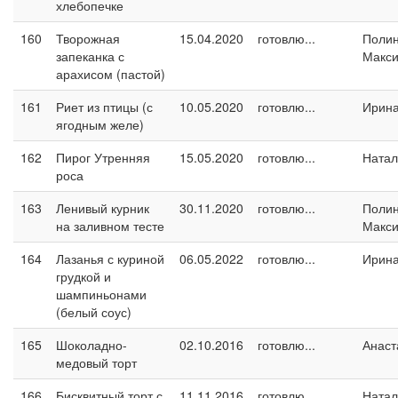
хлебопечке
160
Творожная
15.04.2020
готовлю...
Поли
запеканка с
Макс
арахисом (пастой)
161
Риет из птицы (с
10.05.2020
готовлю...
Ирин
ягодным желе)
162
Пирог Утренняя
15.05.2020
готовлю...
Натал
роса
163
Ленивый курник
30.11.2020
готовлю...
Поли
на заливном тесте
Макс
164
Лазанья с куриной
06.05.2022
готовлю...
Ирин
грудкой и
шампиньонами
(белый соус)
165
Шоколадно-
02.10.2016
готовлю...
Анаст
медовый торт
166
Бисквитный торт с
11.11.2016
готовлю...
Натал