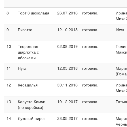
8
Торт 3 шоколада
26.07.2016
готовлю...
Ирин
Миха
9
Ризотто
12.10.2018
готовлю...
Iriwa
10
Творожная
02.08.2019
готовлю...
Поли
шарлотка с
Макс
яблоками
11
Нуга
12.05.2018
готовлю...
Марин
(Рома
12
Кесадилья
30.11.2016
готовлю...
Ирин
Миха
13
Капуста Кимчи
19.12.2017
готовлю...
Татья
(по-корейски)
14
Луковый пирог
23.05.2017
готовлю...
Мари
Черн