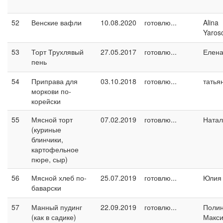
52
Венские вафли
10.08.2020
готовлю...
Alina
Yaros
53
Торт Трухлявый
27.05.2017
готовлю...
Елен
пень
54
Приправа для
03.10.2018
готовлю...
татья
моркови по-
корейски
55
Мясной торт
07.02.2019
готовлю...
Натал
(куриные
блинчики,
картофельное
пюре, сыр)
56
Мясной хлеб по-
25.07.2019
готовлю...
Юлия 
баварски
57
Манный пудинг
22.09.2019
готовлю...
Поли
(как в садике)
Макс