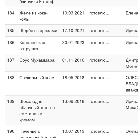
блинчики Катаеф
184
Желе из кока-
19.03.2021
готовлю...
Елен
колы
185
Щербет с орехами
17.10.2021
готовлю...
Ирин
186
Королевская
30.01.2023
готовлю...
Ирин
ватрушка
187
Соус Мухаммара
01.11.2016
готовлю...
Дмит
Могил
188
Свекольный квас
18.05.2018
готовлю...
ОЛЕС
ВЛАД
дваж
189
Шоколадно-
13.09.2018
готовлю...
Ирин
яблочный торт со
Миха
сметанным
кремом
190
Печенье с
10.07.2019
готовлю...
Элен
арахисовой мукой