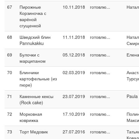
67
Пирожные
10.11.2018
готовлю...
Натал
Корзиночка с
варёной
сгущенкой
68
Шведский блин
11.11.2018
готовлю...
Натал
Pannukakku
Смир
69
Булочки с
05.12.2018
готовлю...
Елен
марципаном
70
Блинчики
02.03.2019
готовлю...
Анаст
картофельные (из
Турсу
пюре)
71
Каменные кексы
23.07.2019
готовлю...
Paula
(Rock cake)
72
Морковная
17.10.2019
готовлю...
Поли
коврижка
Макс
73
Торт Медовик
27.07.2016
готовлю...
Татья
Ковал