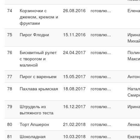
74
Корзиночки с
26.08.2016
готовлю...
Елен
джемом, кремом и
фруктами
75
Пирог Флодни
15.11.2016
готовлю...
Ирин
Миха
76
Бисквитный рулет
24.04.2017
готовлю...
Поли
с творогом и
Макс
малиной
77
Пирог с вареньем
15.05.2017
готовлю...
Антон
78
Пахлава крымская
18.08.2017
готовлю...
Натал
Смир
79
Штрудель из
16.12.2017
готовлю...
Ирин
вытяжного теста
80
Торт Апшерон
21.02.2018
готовлю...
Ленка
81
Шоколадная
10.03.2018
готовлю...
Екате