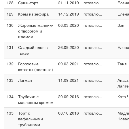
128
Суши-торт
21.11.2019
готовлю...
Елен
129
Крем из зефира
14.12.2019
готовлю...
Елен
130
Жареные манники
06.03.2020
готовлю...
Зоя
с творогом и
изюмом
131
Сладкий плов в
26.09.2020
готовлю...
Елен
тыкве
132
Гороховые
09.03.2021
готовлю...
Таня
котлеты (постные)
133
Лагман
11.09.2021
готовлю...
Анаст
Лапте
134
Трубочки с
20.09.2016
готовлю...
Котэ 
масляным кремом
135
Торт с
08.10.2016
готовлю...
Мадл
вафельными
Новал
трубочками