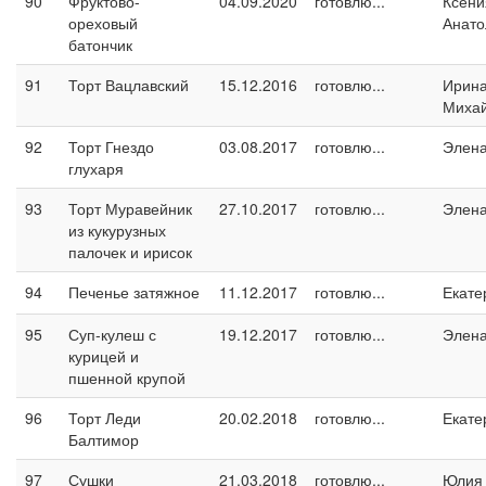
90
Фруктово-
04.09.2020
готовлю...
Ксени
ореховый
Анато
батончик
91
Торт Вацлавский
15.12.2016
готовлю...
Ирин
Миха
92
Торт Гнездо
03.08.2017
готовлю...
Элен
глухаря
93
Торт Муравейник
27.10.2017
готовлю...
Элен
из кукурузных
палочек и ирисок
94
Печенье затяжное
11.12.2017
готовлю...
Екате
95
Суп-кулеш с
19.12.2017
готовлю...
Элен
курицей и
пшенной крупой
96
Торт Леди
20.02.2018
готовлю...
Екате
Балтимор
97
Сушки
21.03.2018
готовлю...
Юлия