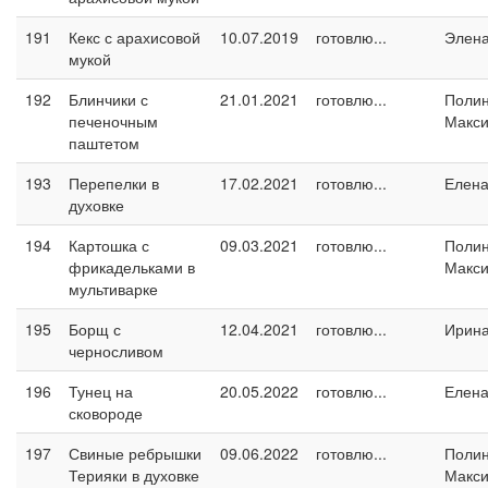
191
Кекс с арахисовой
10.07.2019
готовлю...
Элен
мукой
192
Блинчики с
21.01.2021
готовлю...
Поли
печеночным
Макс
паштетом
193
Перепелки в
17.02.2021
готовлю...
Елен
духовке
194
Картошка с
09.03.2021
готовлю...
Поли
фрикадельками в
Макс
мультиварке
195
Борщ с
12.04.2021
готовлю...
Ирин
черносливом
196
Тунец на
20.05.2022
готовлю...
Елен
сковороде
197
Свиные ребрышки
09.06.2022
готовлю...
Поли
Терияки в духовке
Макс