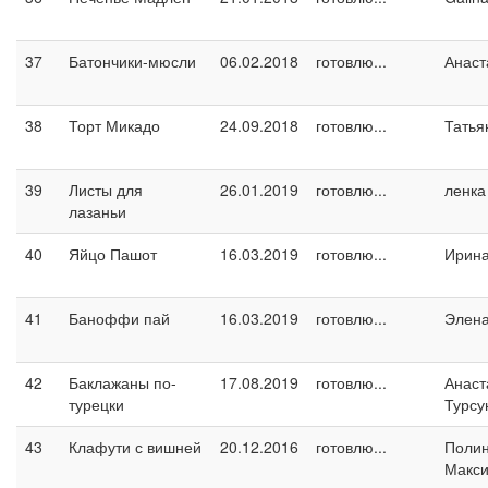
37
Батончики-мюсли
06.02.2018
готовлю...
Анаст
38
Торт Микадо
24.09.2018
готовлю...
Татья
39
Листы для
26.01.2019
готовлю...
ленка
лазаньи
40
Яйцо Пашот
16.03.2019
готовлю...
Ирин
41
Баноффи пай
16.03.2019
готовлю...
Элен
42
Баклажаны по-
17.08.2019
готовлю...
Анаст
турецки
Турсу
43
Клафути с вишней
20.12.2016
готовлю...
Поли
Макс