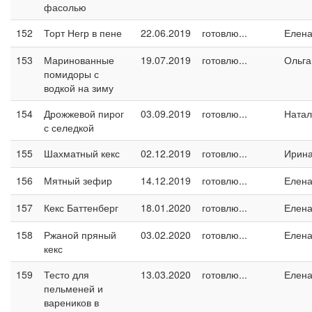
фасолью
152
Торт Негр в пене
22.06.2019
готовлю...
Елен
153
Маринованные
19.07.2019
готовлю...
Ольга
помидоры с
водкой на зиму
154
Дрожжевой пирог
03.09.2019
готовлю...
Натал
с селедкой
155
Шахматный кекс
02.12.2019
готовлю...
Ирин
156
Мятный зефир
14.12.2019
готовлю...
Елен
157
Кекс Баттенберг
18.01.2020
готовлю...
Елен
158
Ржаной пряный
03.02.2020
готовлю...
Елен
кекс
159
Тесто для
13.03.2020
готовлю...
Елен
пельменей и
вареников в