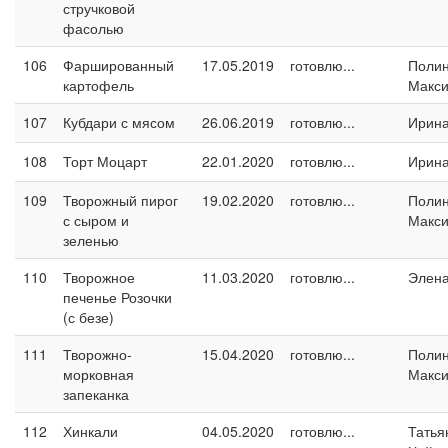
стручковой
фасолью
106
Фаршированный
17.05.2019
готовлю...
Поли
картофель
Макс
107
Кубдари с мясом
26.06.2019
готовлю...
Ирина
108
Торт Моцарт
22.01.2020
готовлю...
Ирина
109
Творожный пирог
19.02.2020
готовлю...
Поли
с сыром и
Макс
зеленью
110
Творожное
11.03.2020
готовлю...
Элен
печенье Розочки
(с безе)
111
Творожно-
15.04.2020
готовлю...
Поли
морковная
Макс
запеканка
112
Хинкали
04.05.2020
готовлю...
Татья