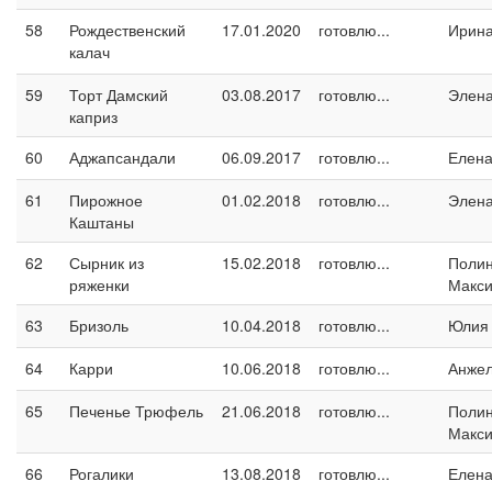
58
Рождественский
17.01.2020
готовлю...
Ирина
калач
59
Торт Дамский
03.08.2017
готовлю...
Элен
каприз
60
Аджапсандали
06.09.2017
готовлю...
Елен
61
Пирожное
01.02.2018
готовлю...
Элен
Каштаны
62
Сырник из
15.02.2018
готовлю...
Поли
ряженки
Макс
63
Бризоль
10.04.2018
готовлю...
Юлия
64
Карри
10.06.2018
готовлю...
Анжел
65
Печенье Трюфель
21.06.2018
готовлю...
Поли
Макс
66
Рогалики
13.08.2018
готовлю...
Елен