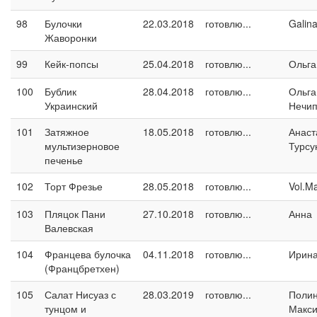
98
Булочки
22.03.2018
готовлю...
Galin
Жаворонки
99
Кейк-попсы
25.04.2018
готовлю...
Ольга
100
Бублик
28.04.2018
готовлю...
Ольга
Украинский
Нечип
101
Затяжное
18.05.2018
готовлю...
Анаст
мультизерновое
Турсу
печенье
102
Торт Фрезье
28.05.2018
готовлю...
Vol.M
103
Пляцок Пани
27.10.2018
готовлю...
Анна
Валевская
104
Францева булочка
04.11.2018
готовлю...
Ирина
(Францбретхен)
105
Салат Нисуаз с
28.03.2019
готовлю...
Поли
тунцом и
Макс