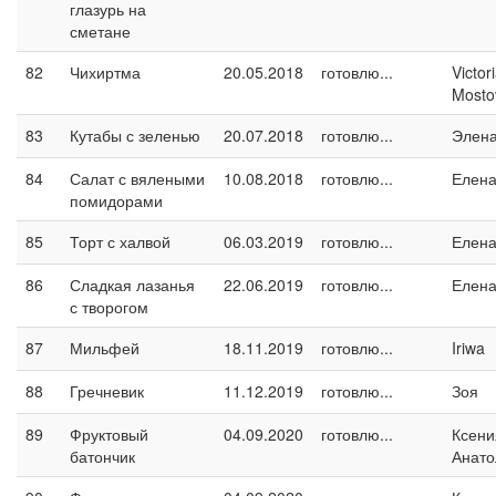
глазурь на
сметане
82
Чихиртма
20.05.2018
готовлю...
Victor
Mosto
83
Кутабы с зеленью
20.07.2018
готовлю...
Элен
84
Салат с вялеными
10.08.2018
готовлю...
Елен
помидорами
85
Торт с халвой
06.03.2019
готовлю...
Елен
86
Сладкая лазанья
22.06.2019
готовлю...
Елен
с творогом
87
Мильфей
18.11.2019
готовлю...
Iriwa
88
Гречневик
11.12.2019
готовлю...
Зоя
89
Фруктовый
04.09.2020
готовлю...
Ксени
батончик
Анато