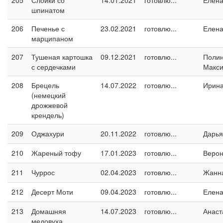
205
Слойки со
14.01.2021
готовлю...
Елен
шпинатом
206
Печенье с
23.02.2021
готовлю...
Елен
марципаном
207
Тушеная картошка
09.12.2021
готовлю...
Поли
с сердечками
Макс
208
Брецель
14.07.2022
готовлю...
Ирин
(немецкий
дрожжевой
крендель)
209
Оджахури
20.11.2022
готовлю...
Дарья
210
Жареный тофу
17.01.2023
готовлю...
Верон
211
Чуррос
02.04.2023
готовлю...
Жанн
212
Десерт Моти
09.04.2023
готовлю...
Елен
213
Домашняя
14.07.2023
готовлю...
Анаст
медовуха