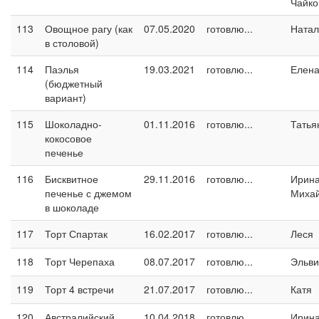
Чайко
113
Овощное рагу (как
07.05.2020
готовлю...
Натал
в столовой)
114
Паэлья
19.03.2021
готовлю...
Елен
(бюджетный
вариант)
115
Шоколадно-
01.11.2016
готовлю...
Татья
кокосовое
печенье
116
Бисквитное
29.11.2016
готовлю...
Ирин
печенье с джемом
Миха
в шоколаде
117
Торт Спартак
16.02.2017
готовлю...
Леся
118
Торт Черепаха
08.07.2017
готовлю...
Эльви
119
Торт 4 встречи
21.07.2017
готовлю...
Катя
120
Австралийский
10.04.2018
готовлю...
Ирина