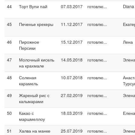
44
Торт Вупи пай
07.03.2017
готовлю...
Diana
45
Печенье крекеры
11.12.2017
готовлю...
Екате
46
Пирожное
15.12.2017
готовлю...
Лена
Персики
47
Молочный кисель
14.05.2018
готовлю...
Элен
на крахмале
48
Соленая
10.07.2018
готовлю...
Анаст
карамель
Турсу
49
Жареный рис с
27.02.2019
готовлю...
Элен
кальмарами
50
Какао с
18.03.2019
готовлю...
Елен
маршмеллоу
51
Халва на манке
25.07.2019
готовлю...
Элен