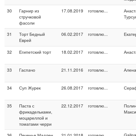
30
Гарнир из
17.08.2019
готовлю...
Анаст
стручковой
Турсу
фасоли
31
Торт Бедный
06.02.2017
готовлю...
Екате
Еврей
32
Египетский торт
18.02.2017
готовлю...
Анаст
33
Гаспачо
21.11.2016
готовлю...
Ален
34
Суп Журек
26.08.2017
готовлю...
Сера
35
Паста с
22.12.2017
готовлю...
Поли
фрикадельками,
Макс
моцареллой и
томатами черри
36
Печенье Мадлен
21.01.2018
готовлю...
Galin