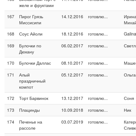
желе и фруктами
167
Пирог Грязь
14.12.2016
готовлю...
Ирин
Миссисипи
Миха
168
Соус Айоли
18.12.2016
готовлю...
Galin
169
Булочки по
06.02.2017
готовлю...
Светл
Дюкану
170
Булочки Даллас
08.10.2017
готовлю...
Маше
171
Алый
05.12.2017
готовлю...
Ольга
праздничный
компот
172
Торт Барвинок
13.12.2017
готовлю...
Соня
173
Плацинды
10.09.2018
готовлю...
Ник
174
Печенье на
03.07.2019
готовлю...
Катер
рассоле
Сливк