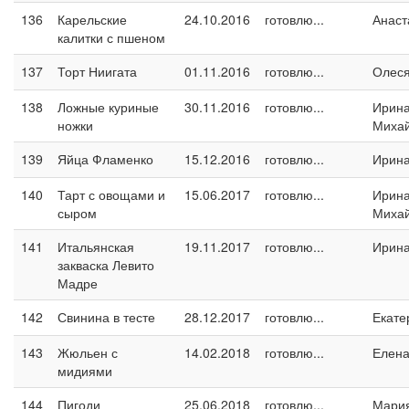
136
Карельские
24.10.2016
готовлю...
Анаст
калитки с пшеном
137
Торт Ниигата
01.11.2016
готовлю...
Олес
138
Ложные куриные
30.11.2016
готовлю...
Ирин
ножки
Миха
139
Яйца Фламенко
15.12.2016
готовлю...
Ирин
140
Тарт с овощами и
15.06.2017
готовлю...
Ирин
сыром
Миха
141
Итальянская
19.11.2017
готовлю...
Ирина
закваска Левито
Мадре
142
Свинина в тесте
28.12.2017
готовлю...
Екате
143
Жюльен с
14.02.2018
готовлю...
Елен
мидиями
144
Пигоди
25.06.2018
готовлю...
Мари