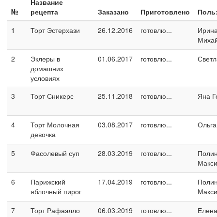
Название
№
рецепта
Заказано
Приготовлено
Поль
1
Торт Эстерхази
26.12.2016
готовлю...
Ирин
Миха
2
Эклеры в
01.06.2017
готовлю...
Светл
домашних
условиях
3
Торт Сникерс
25.11.2018
готовлю...
Яна Г
4
Торт Молочная
03.08.2017
готовлю...
Ольга
девочка
5
Фасолевый суп
28.03.2019
готовлю...
Поли
Макс
6
Парижский
17.04.2019
готовлю...
Поли
яблочный пирог
Макс
7
Торт Рафаэлло
06.03.2019
готовлю...
Елен