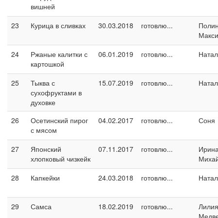
вишней
23
Курица в сливках
30.03.2018
готовлю...
Поли
Макс
24
Ржаные калитки с
06.01.2019
готовлю...
Натал
картошкой
25
Тыква с
15.07.2019
готовлю...
Натал
сухофруктами в
духовке
26
Осетинский пирог
04.02.2017
готовлю...
Соня
с мясом
27
Японский
07.11.2017
готовлю...
Ирин
хлопковый чизкейк
Миха
28
Капкейки
24.03.2018
готовлю...
Натал
29
Самса
18.02.2019
готовлю...
Лили
Медв