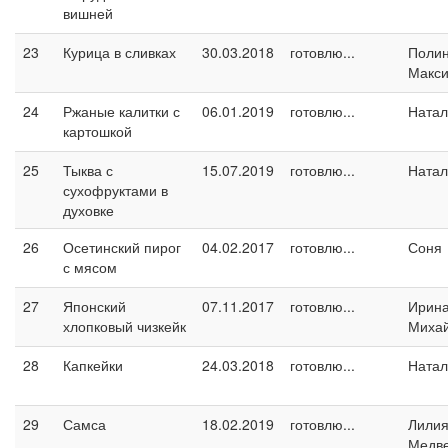
вишней
23
Курица в сливках
30.03.2018
готовлю...
Поли
Макс
24
Ржаные калитки с
06.01.2019
готовлю...
Натал
картошкой
25
Тыква с
15.07.2019
готовлю...
Натал
сухофруктами в
духовке
26
Осетинский пирог
04.02.2017
готовлю...
Соня
с мясом
27
Японский
07.11.2017
готовлю...
Ирин
хлопковый чизкейк
Миха
28
Капкейки
24.03.2018
готовлю...
Натал
29
Самса
18.02.2019
готовлю...
Лили
Медв