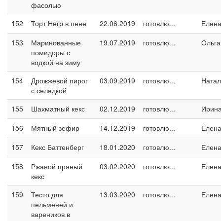
фасолью
152
Торт Негр в пене
22.06.2019
готовлю...
Елен
153
Маринованные
19.07.2019
готовлю...
Ольга
помидоры с
водкой на зиму
154
Дрожжевой пирог
03.09.2019
готовлю...
Натал
с селедкой
155
Шахматный кекс
02.12.2019
готовлю...
Ирин
156
Мятный зефир
14.12.2019
готовлю...
Елен
157
Кекс Баттенберг
18.01.2020
готовлю...
Елен
158
Ржаной пряный
03.02.2020
готовлю...
Елен
кекс
159
Тесто для
13.03.2020
готовлю...
Елен
пельменей и
вареников в