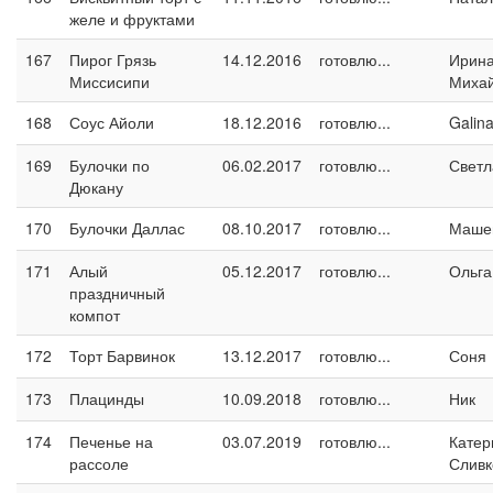
желе и фруктами
167
Пирог Грязь
14.12.2016
готовлю...
Ирин
Миссисипи
Миха
168
Соус Айоли
18.12.2016
готовлю...
Galin
169
Булочки по
06.02.2017
готовлю...
Светл
Дюкану
170
Булочки Даллас
08.10.2017
готовлю...
Маше
171
Алый
05.12.2017
готовлю...
Ольга
праздничный
компот
172
Торт Барвинок
13.12.2017
готовлю...
Соня
173
Плацинды
10.09.2018
готовлю...
Ник
174
Печенье на
03.07.2019
готовлю...
Катер
рассоле
Сливк