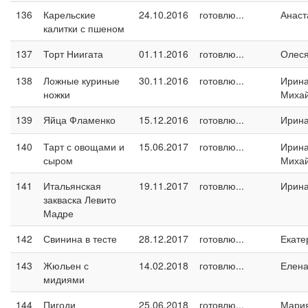
136
Карельские
24.10.2016
готовлю...
Анаст
калитки с пшеном
137
Торт Ниигата
01.11.2016
готовлю...
Олес
138
Ложные куриные
30.11.2016
готовлю...
Ирин
ножки
Миха
139
Яйца Фламенко
15.12.2016
готовлю...
Ирин
140
Тарт с овощами и
15.06.2017
готовлю...
Ирин
сыром
Миха
141
Итальянская
19.11.2017
готовлю...
Ирина
закваска Левито
Мадре
142
Свинина в тесте
28.12.2017
готовлю...
Екате
143
Жюльен с
14.02.2018
готовлю...
Елен
мидиями
144
Пигоди
25.06.2018
готовлю...
Мари