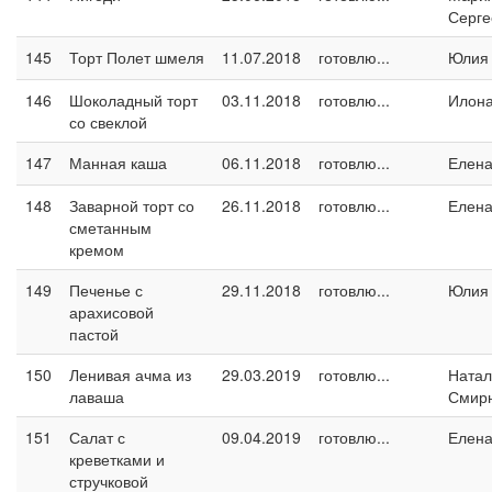
Серге
145
Торт Полет шмеля
11.07.2018
готовлю...
Юлия
146
Шоколадный торт
03.11.2018
готовлю...
Илон
со свеклой
147
Манная каша
06.11.2018
готовлю...
Елен
148
Заварной торт со
26.11.2018
готовлю...
Елен
сметанным
кремом
149
Печенье с
29.11.2018
готовлю...
Юлия
арахисовой
пастой
150
Ленивая ачма из
29.03.2019
готовлю...
Натал
лаваша
Смир
151
Салат с
09.04.2019
готовлю...
Елен
креветками и
стручковой