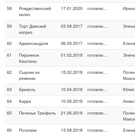
58
Рождественский
17.01.2020
готовлю...
Ирина
калач
59
Торт Дамский
03.08.2017
готовлю...
Элен
каприз
60
Аджапсандали
06.09.2017
готовлю...
Елен
61
Пирожное
01.02.2018
готовлю...
Элен
Каштаны
62
Сырник из
15.02.2018
готовлю...
Поли
ряженки
Макс
63
Бризоль
10.04.2018
готовлю...
Юлия
64
Карри
10.06.2018
готовлю...
Анжел
65
Печенье Трюфель
21.06.2018
готовлю...
Поли
Макс
66
Рогалики
13.08.2018
готовлю...
Елен