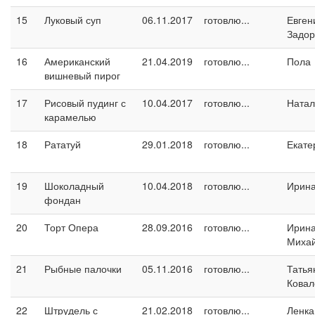
15
Луковый суп
06.11.2017
готовлю...
Евген
Задо
16
Американский
21.04.2019
готовлю...
Пола
вишневый пирог
17
Рисовый пудинг с
10.04.2017
готовлю...
Натал
карамелью
18
Рататуй
29.01.2018
готовлю...
Екате
19
Шоколадный
10.04.2018
готовлю...
Ирина
фондан
20
Торт Опера
28.09.2016
готовлю...
Ирин
Миха
21
Рыбные палочки
05.11.2016
готовлю...
Татья
Ковал
22
Штрудель с
21.02.2018
готовлю...
Ленка