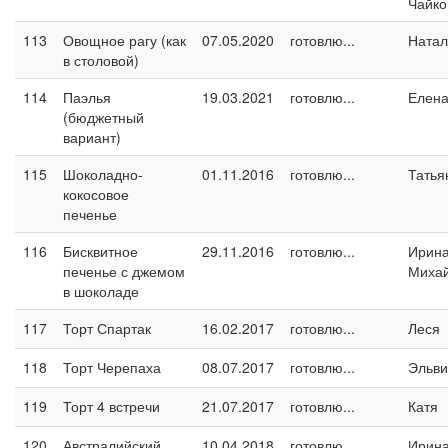
Чайко
113
Овощное рагу (как
07.05.2020
готовлю...
Натал
в столовой)
114
Паэлья
19.03.2021
готовлю...
Елен
(бюджетный
вариант)
115
Шоколадно-
01.11.2016
готовлю...
Татья
кокосовое
печенье
116
Бисквитное
29.11.2016
готовлю...
Ирин
печенье с джемом
Миха
в шоколаде
117
Торт Спартак
16.02.2017
готовлю...
Леся
118
Торт Черепаха
08.07.2017
готовлю...
Эльви
119
Торт 4 встречи
21.07.2017
готовлю...
Катя
120
Австралийский
10.04.2018
готовлю...
Ирина