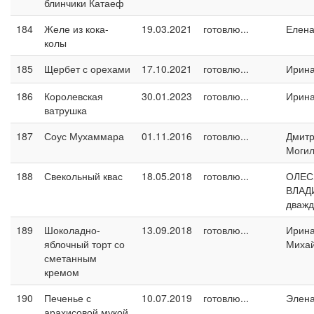
блинчики Катаеф
184
Желе из кока-
19.03.2021
готовлю...
Елен
колы
185
Щербет с орехами
17.10.2021
готовлю...
Ирин
186
Королевская
30.01.2023
готовлю...
Ирин
ватрушка
187
Соус Мухаммара
01.11.2016
готовлю...
Дмит
Могил
188
Свекольный квас
18.05.2018
готовлю...
ОЛЕС
ВЛАД
дваж
189
Шоколадно-
13.09.2018
готовлю...
Ирин
яблочный торт со
Миха
сметанным
кремом
190
Печенье с
10.07.2019
готовлю...
Элен
арахисовой мукой