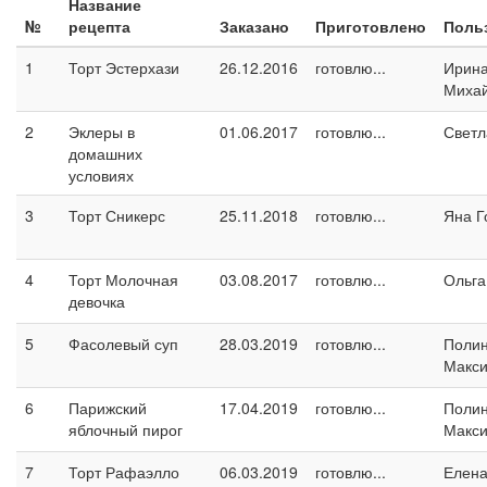
Название
№
рецепта
Заказано
Приготовлено
Поль
1
Торт Эстерхази
26.12.2016
готовлю...
Ирин
Миха
2
Эклеры в
01.06.2017
готовлю...
Светл
домашних
условиях
3
Торт Сникерс
25.11.2018
готовлю...
Яна Г
4
Торт Молочная
03.08.2017
готовлю...
Ольга
девочка
5
Фасолевый суп
28.03.2019
готовлю...
Поли
Макс
6
Парижский
17.04.2019
готовлю...
Поли
яблочный пирог
Макс
7
Торт Рафаэлло
06.03.2019
готовлю...
Елен