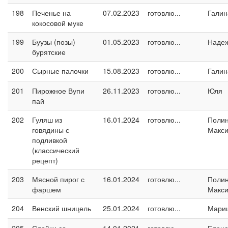
198
Печенье на
07.02.2023
готовлю...
Галин
кокосовой муке
199
Буузы (позы)
01.05.2023
готовлю...
Наде
бурятские
200
Сырные палочки
15.08.2023
готовлю...
Галин
201
Пирожное Вупи
26.11.2023
готовлю...
Юля
пай
202
Гуляш из
16.01.2024
готовлю...
Поли
говядины с
Макс
подливкой
(классический
рецепт)
203
Мясной пирог с
16.01.2024
готовлю...
Поли
фаршем
Макс
204
Венский шницель
25.01.2024
готовлю...
Мари