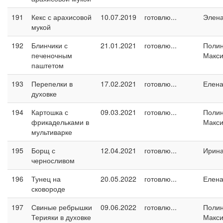
191
Кекс с арахисовой
10.07.2019
готовлю...
Элен
мукой
192
Блинчики с
21.01.2021
готовлю...
Поли
печеночным
Макс
паштетом
193
Перепелки в
17.02.2021
готовлю...
Елен
духовке
194
Картошка с
09.03.2021
готовлю...
Поли
фрикадельками в
Макс
мультиварке
195
Борщ с
12.04.2021
готовлю...
Ирин
черносливом
196
Тунец на
20.05.2022
готовлю...
Елен
сковороде
197
Свиные ребрышки
09.06.2022
готовлю...
Поли
Терияки в духовке
Макс