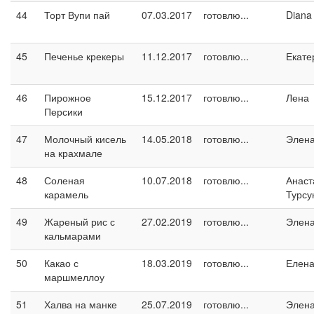
44
Торт Вупи пай
07.03.2017
готовлю...
Diana
45
Печенье крекеры
11.12.2017
готовлю...
Екате
46
Пирожное
15.12.2017
готовлю...
Лена
Персики
47
Молочный кисель
14.05.2018
готовлю...
Элен
на крахмале
48
Соленая
10.07.2018
готовлю...
Анаст
карамель
Турсу
49
Жареный рис с
27.02.2019
готовлю...
Элен
кальмарами
50
Какао с
18.03.2019
готовлю...
Елен
маршмеллоу
51
Халва на манке
25.07.2019
готовлю...
Элен