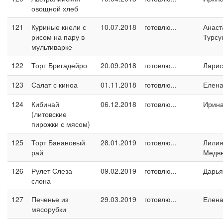
овощной хлеб
121
Куриные кнели с
10.07.2018
готовлю...
Анаст
рисом на пару в
Турсу
мультиварке
122
Торт Бригадейро
20.09.2018
готовлю...
Ларис
123
Салат с киноа
01.11.2018
готовлю...
Елен
124
Кибинай
06.12.2018
готовлю...
Ирин
(литовские
пирожки с мясом)
125
Торт Банановый
28.01.2019
готовлю...
Лили
рай
Медв
126
Рулет Слеза
09.02.2019
готовлю...
Дарья
слона
127
Печенье из
29.03.2019
готовлю...
Елен
мясорубки