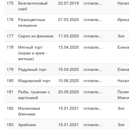
175
Безглютеновый
22.07.2019
готовлю...
Натал
хлеб
176
Разноцветные
07.03.2020
готовлю...
Ирина
пельмени
177
Сироп из фиников
17.03.2020
готовлю...
Зоя
178
Мятный торт
15.04.2020
готовлю...
Елен
(коржи и крем -
мятные)
179
Радужный торт
15.04.2020
готовлю...
Елен
180
Мадьярский торт
10.06.2020
готовлю...
Натал
181
Рыба, тушеная с
20.09.2020
готовлю...
Поли
картошкой
Макс
182
Малиновые
15.01.2021
готовлю...
Зоя
блинчики
183
Арабские
15.01.2021
готовлю...
Зоя