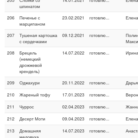
205
Слойки со
14.01.2021
готовлю...
Елен
шпинатом
206
Печенье с
23.02.2021
готовлю...
Елен
марципаном
207
Тушеная картошка
09.12.2021
готовлю...
Поли
с сердечками
Макс
208
Брецель
14.07.2022
готовлю...
Ирин
(немецкий
дрожжевой
крендель)
209
Оджахури
20.11.2022
готовлю...
Дарья
210
Жареный тофу
17.01.2023
готовлю...
Верон
211
Чуррос
02.04.2023
готовлю...
Жанн
212
Десерт Моти
09.04.2023
готовлю...
Елен
213
Домашняя
14.07.2023
готовлю...
Анаст
медовуха