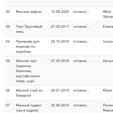
52
Венские вафли
10.08.2020
готовлю...
Alina
Yaros
53
Торт Трухлявый
27.05.2017
готовлю...
Елен
пень
54
Приправа для
03.10.2018
готовлю...
татья
моркови по-
корейски
55
Мясной торт
07.02.2019
готовлю...
Натал
(куриные
блинчики,
картофельное
пюре, сыр)
56
Мясной хлеб по-
25.07.2019
готовлю...
Юлия 
баварски
57
Манный пудинг
22.09.2019
готовлю...
Поли
(как в садике)
Макс