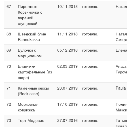
67
Пирожные
10.11.2018
готовлю...
Натал
Корзиночка с
варёной
сгущенкой
68
Шведский блин
11.11.2018
готовлю...
Натал
Pannukakku
Смир
69
Булочки с
05.12.2018
готовлю...
Елен
марципаном
70
Блинчики
02.03.2019
готовлю...
Анаст
картофельные (из
Турсу
пюре)
71
Каменные кексы
23.07.2019
готовлю...
Paula
(Rock cake)
72
Морковная
17.10.2019
готовлю...
Поли
коврижка
Макс
73
Торт Медовик
27.07.2016
готовлю...
Татья
Ковал