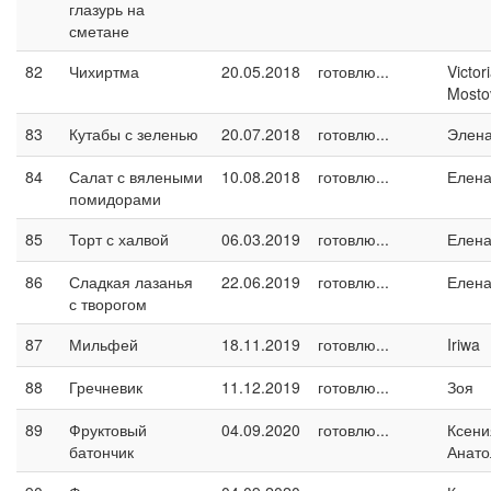
глазурь на
сметане
82
Чихиртма
20.05.2018
готовлю...
Victor
Mosto
83
Кутабы с зеленью
20.07.2018
готовлю...
Элен
84
Салат с вялеными
10.08.2018
готовлю...
Елен
помидорами
85
Торт с халвой
06.03.2019
готовлю...
Елен
86
Сладкая лазанья
22.06.2019
готовлю...
Елен
с творогом
87
Мильфей
18.11.2019
готовлю...
Iriwa
88
Гречневик
11.12.2019
готовлю...
Зоя
89
Фруктовый
04.09.2020
готовлю...
Ксени
батончик
Анато