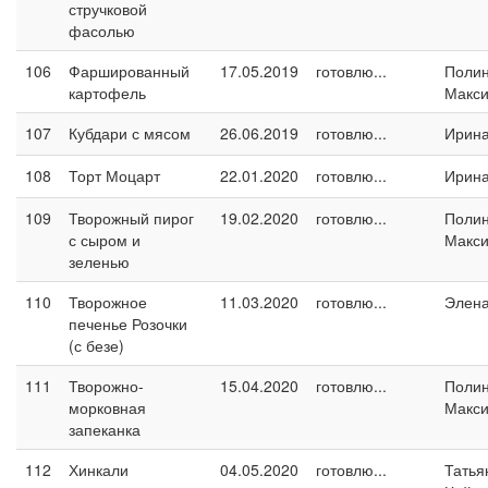
стручковой
фасолью
106
Фаршированный
17.05.2019
готовлю...
Поли
картофель
Макс
107
Кубдари с мясом
26.06.2019
готовлю...
Ирина
108
Торт Моцарт
22.01.2020
готовлю...
Ирина
109
Творожный пирог
19.02.2020
готовлю...
Поли
с сыром и
Макс
зеленью
110
Творожное
11.03.2020
готовлю...
Элен
печенье Розочки
(с безе)
111
Творожно-
15.04.2020
готовлю...
Поли
морковная
Макс
запеканка
112
Хинкали
04.05.2020
готовлю...
Татья