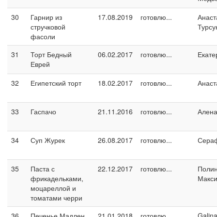
30
Гарнир из
17.08.2019
готовлю...
Анаст
стручковой
Турсу
фасоли
31
Торт Бедный
06.02.2017
готовлю...
Екате
Еврей
32
Египетский торт
18.02.2017
готовлю...
Анаст
33
Гаспачо
21.11.2016
готовлю...
Ален
34
Суп Журек
26.08.2017
готовлю...
Сера
35
Паста с
22.12.2017
готовлю...
Поли
фрикадельками,
Макс
моцареллой и
томатами черри
36
Печенье Мадлен
21.01.2018
готовлю...
Galin