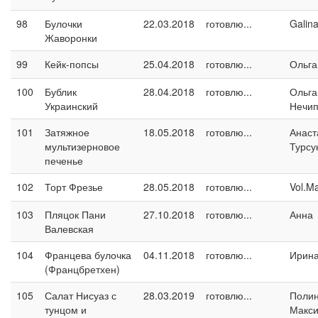
98
Булочки
22.03.2018
готовлю...
Galin
Жаворонки
99
Кейк-попсы
25.04.2018
готовлю...
Ольга
100
Бублик
28.04.2018
готовлю...
Ольга
Украинский
Нечип
101
Затяжное
18.05.2018
готовлю...
Анаст
мультизерновое
Турсу
печенье
102
Торт Фрезье
28.05.2018
готовлю...
Vol.M
103
Пляцок Пани
27.10.2018
готовлю...
Анна
Валевская
104
Францева булочка
04.11.2018
готовлю...
Ирина
(Францбретхен)
105
Салат Нисуаз с
28.03.2019
готовлю...
Поли
тунцом и
Макс