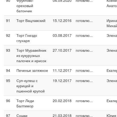
90
Фруктово-
04.09.2020
готовлю...
Ксени
ореховый
Анато
батончик
91
Торт Вацлавский
15.12.2016
готовлю...
Ирин
Миха
92
Торт Гнездо
03.08.2017
готовлю...
Элен
глухаря
93
Торт Муравейник
27.10.2017
готовлю...
Элен
из кукурузных
палочек и ирисок
94
Печенье затяжное
11.12.2017
готовлю...
Екате
95
Суп-кулеш с
19.12.2017
готовлю...
Элен
курицей и
пшенной крупой
96
Торт Леди
20.02.2018
готовлю...
Екате
Балтимор
97
Сушки
21.03.2018
готовлю...
Юлия