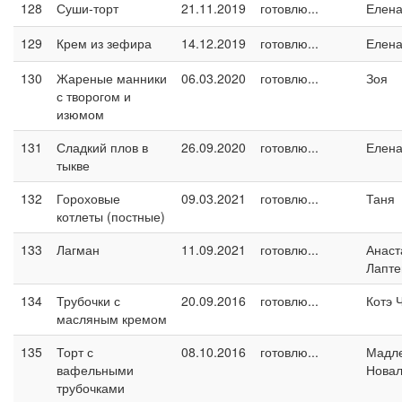
128
Суши-торт
21.11.2019
готовлю...
Елен
129
Крем из зефира
14.12.2019
готовлю...
Елен
130
Жареные манники
06.03.2020
готовлю...
Зоя
с творогом и
изюмом
131
Сладкий плов в
26.09.2020
готовлю...
Елен
тыкве
132
Гороховые
09.03.2021
готовлю...
Таня
котлеты (постные)
133
Лагман
11.09.2021
готовлю...
Анаст
Лапте
134
Трубочки с
20.09.2016
готовлю...
Котэ 
масляным кремом
135
Торт с
08.10.2016
готовлю...
Мадл
вафельными
Новал
трубочками