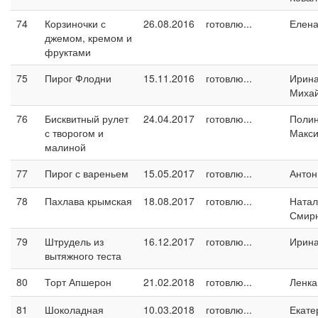
74
Корзиночки с
26.08.2016
готовлю...
Елен
джемом, кремом и
фруктами
75
Пирог Флодни
15.11.2016
готовлю...
Ирин
Миха
76
Бисквитный рулет
24.04.2017
готовлю...
Поли
с творогом и
Макс
малиной
77
Пирог с вареньем
15.05.2017
готовлю...
Антон
78
Пахлава крымская
18.08.2017
готовлю...
Натал
Смир
79
Штрудель из
16.12.2017
готовлю...
Ирин
вытяжного теста
80
Торт Апшерон
21.02.2018
готовлю...
Ленка
81
Шоколадная
10.03.2018
готовлю...
Екате