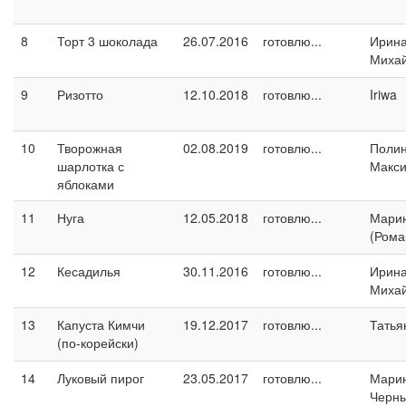
8
Торт 3 шоколада
26.07.2016
готовлю...
Ирин
Миха
9
Ризотто
12.10.2018
готовлю...
Iriwa
10
Творожная
02.08.2019
готовлю...
Поли
шарлотка с
Макс
яблоками
11
Нуга
12.05.2018
готовлю...
Марин
(Рома
12
Кесадилья
30.11.2016
готовлю...
Ирин
Миха
13
Капуста Кимчи
19.12.2017
готовлю...
Татья
(по-корейски)
14
Луковый пирог
23.05.2017
готовлю...
Мари
Черн