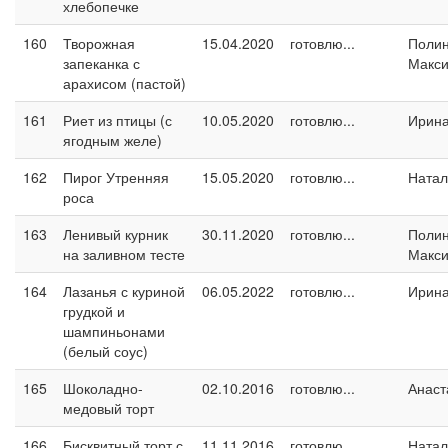
хлебопечке
160
Творожная
15.04.2020
готовлю...
Поли
запеканка с
Макс
арахисом (пастой)
161
Риет из птицы (с
10.05.2020
готовлю...
Ирин
ягодным желе)
162
Пирог Утренняя
15.05.2020
готовлю...
Натал
роса
163
Ленивый курник
30.11.2020
готовлю...
Поли
на заливном тесте
Макс
164
Лазанья с куриной
06.05.2022
готовлю...
Ирин
грудкой и
шампиньонами
(белый соус)
165
Шоколадно-
02.10.2016
готовлю...
Анаст
медовый торт
166
Бисквитный торт с
11.11.2016
готовлю...
Натал