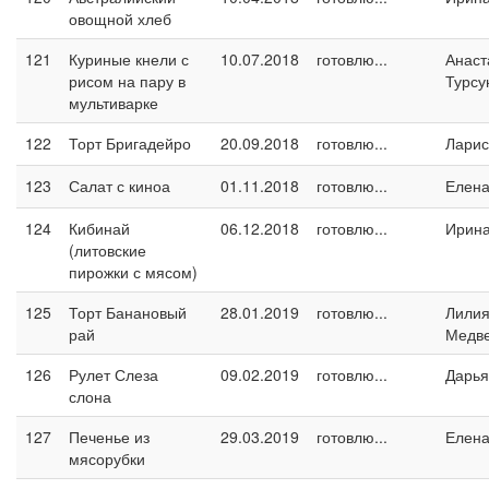
овощной хлеб
121
Куриные кнели с
10.07.2018
готовлю...
Анаст
рисом на пару в
Турсу
мультиварке
122
Торт Бригадейро
20.09.2018
готовлю...
Ларис
123
Салат с киноа
01.11.2018
готовлю...
Елен
124
Кибинай
06.12.2018
готовлю...
Ирин
(литовские
пирожки с мясом)
125
Торт Банановый
28.01.2019
готовлю...
Лили
рай
Медв
126
Рулет Слеза
09.02.2019
готовлю...
Дарья
слона
127
Печенье из
29.03.2019
готовлю...
Елен
мясорубки