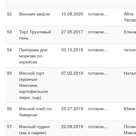
52
Венские вафли
10.08.2020
готовлю...
Alina
Yaros
53
Торт Трухлявый
27.05.2017
готовлю...
Елен
пень
54
Приправа для
03.10.2018
готовлю...
татья
моркови по-
корейски
55
Мясной торт
07.02.2019
готовлю...
Натал
(куриные
блинчики,
картофельное
пюре, сыр)
56
Мясной хлеб по-
25.07.2019
готовлю...
Юлия 
баварски
57
Манный пудинг
22.09.2019
готовлю...
Поли
(как в садике)
Макс