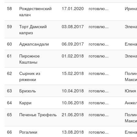
58
Рождественский
17.01.2020
готовлю...
Ирина
калач
59
Торт Дамский
03.08.2017
готовлю...
Элен
каприз
60
Аджапсандали
06.09.2017
готовлю...
Елен
61
Пирожное
01.02.2018
готовлю...
Элен
Каштаны
62
Сырник из
15.02.2018
готовлю...
Поли
ряженки
Макс
63
Бризоль
10.04.2018
готовлю...
Юлия
64
Карри
10.06.2018
готовлю...
Анжел
65
Печенье Трюфель
21.06.2018
готовлю...
Поли
Макс
66
Рогалики
13.08.2018
готовлю...
Елен