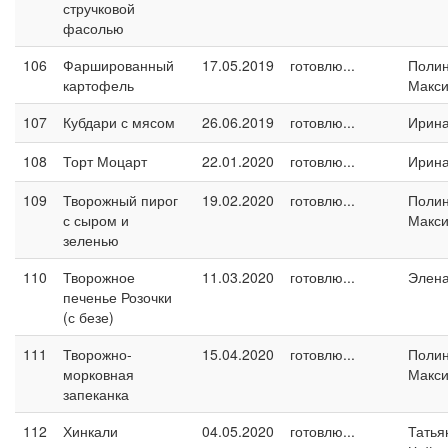
стручковой
фасолью
106
Фаршированный
17.05.2019
готовлю...
Поли
картофель
Макс
107
Кубдари с мясом
26.06.2019
готовлю...
Ирина
108
Торт Моцарт
22.01.2020
готовлю...
Ирина
109
Творожный пирог
19.02.2020
готовлю...
Поли
с сыром и
Макс
зеленью
110
Творожное
11.03.2020
готовлю...
Элен
печенье Розочки
(с безе)
111
Творожно-
15.04.2020
готовлю...
Поли
морковная
Макс
запеканка
112
Хинкали
04.05.2020
готовлю...
Татья