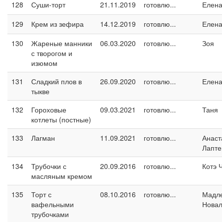
128
Суши-торт
21.11.2019
готовлю...
Елен
129
Крем из зефира
14.12.2019
готовлю...
Елен
130
Жареные манники
06.03.2020
готовлю...
Зоя
с творогом и
изюмом
131
Сладкий плов в
26.09.2020
готовлю...
Елен
тыкве
132
Гороховые
09.03.2021
готовлю...
Таня
котлеты (постные)
133
Лагман
11.09.2021
готовлю...
Анаст
Лапте
134
Трубочки с
20.09.2016
готовлю...
Котэ 
масляным кремом
135
Торт с
08.10.2016
готовлю...
Мадл
вафельными
Новал
трубочками