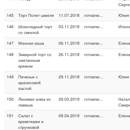
Серге
145
Торт Полет шмеля
11.07.2018
готовлю...
Юлия
146
Шоколадный торт
03.11.2018
готовлю...
Илон
со свеклой
147
Манная каша
06.11.2018
готовлю...
Елен
148
Заварной торт со
26.11.2018
готовлю...
Елен
сметанным
кремом
149
Печенье с
29.11.2018
готовлю...
Юлия
арахисовой
пастой
150
Ленивая ачма из
29.03.2019
готовлю...
Натал
лаваша
Смир
151
Салат с
09.04.2019
готовлю...
Елен
креветками и
стручковой