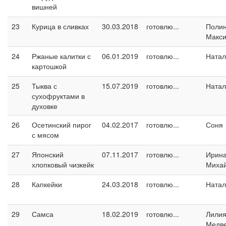
вишней
23
Курица в сливках
30.03.2018
готовлю...
Поли
Макс
24
Ржаные калитки с
06.01.2019
готовлю...
Натал
картошкой
25
Тыква с
15.07.2019
готовлю...
Натал
сухофруктами в
духовке
26
Осетинский пирог
04.02.2017
готовлю...
Соня
с мясом
27
Японский
07.11.2017
готовлю...
Ирин
хлопковый чизкейк
Миха
28
Капкейки
24.03.2018
готовлю...
Натал
29
Самса
18.02.2019
готовлю...
Лили
Медв