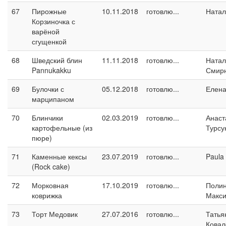
67
Пирожные
10.11.2018
готовлю...
Натал
Корзиночка с
варёной
сгущенкой
68
Шведский блин
11.11.2018
готовлю...
Натал
Pannukakku
Смир
69
Булочки с
05.12.2018
готовлю...
Елен
марципаном
70
Блинчики
02.03.2019
готовлю...
Анаст
картофельные (из
Турсу
пюре)
71
Каменные кексы
23.07.2019
готовлю...
Paula
(Rock cake)
72
Морковная
17.10.2019
готовлю...
Поли
коврижка
Макс
73
Торт Медовик
27.07.2016
готовлю...
Татья
Ковал