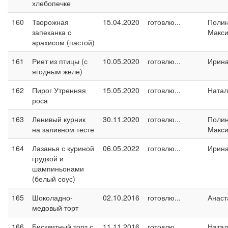
хлебопечке
160
Творожная
15.04.2020
готовлю...
Поли
запеканка с
Макс
арахисом (пастой)
161
Риет из птицы (с
10.05.2020
готовлю...
Ирин
ягодным желе)
162
Пирог Утренняя
15.05.2020
готовлю...
Натал
роса
163
Ленивый курник
30.11.2020
готовлю...
Поли
на заливном тесте
Макс
164
Лазанья с куриной
06.05.2022
готовлю...
Ирин
грудкой и
шампиньонами
(белый соус)
165
Шоколадно-
02.10.2016
готовлю...
Анаст
медовый торт
166
Бисквитный торт с
11.11.2016
готовлю...
Натал