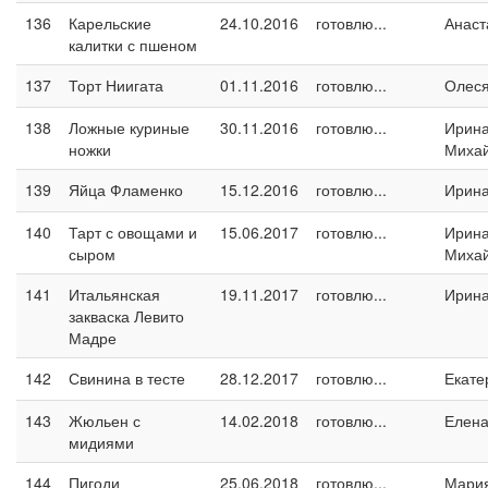
136
Карельские
24.10.2016
готовлю...
Анаст
калитки с пшеном
137
Торт Ниигата
01.11.2016
готовлю...
Олес
138
Ложные куриные
30.11.2016
готовлю...
Ирин
ножки
Миха
139
Яйца Фламенко
15.12.2016
готовлю...
Ирин
140
Тарт с овощами и
15.06.2017
готовлю...
Ирин
сыром
Миха
141
Итальянская
19.11.2017
готовлю...
Ирина
закваска Левито
Мадре
142
Свинина в тесте
28.12.2017
готовлю...
Екате
143
Жюльен с
14.02.2018
готовлю...
Елен
мидиями
144
Пигоди
25.06.2018
готовлю...
Мари