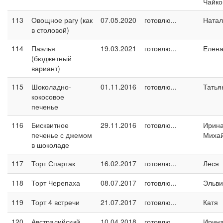
Чайко
113
Овощное рагу (как
07.05.2020
готовлю...
Натал
в столовой)
114
Паэлья
19.03.2021
готовлю...
Елен
(бюджетный
вариант)
115
Шоколадно-
01.11.2016
готовлю...
Татья
кокосовое
печенье
116
Бисквитное
29.11.2016
готовлю...
Ирин
печенье с джемом
Миха
в шоколаде
117
Торт Спартак
16.02.2017
готовлю...
Леся
118
Торт Черепаха
08.07.2017
готовлю...
Эльви
119
Торт 4 встречи
21.07.2017
готовлю...
Катя
120
Австралийский
10.04.2018
готовлю...
Ирина