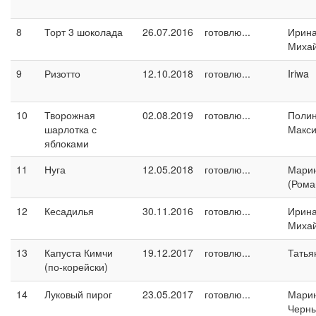
8
Торт 3 шоколада
26.07.2016
готовлю...
Ирин
Миха
9
Ризотто
12.10.2018
готовлю...
Iriwa
10
Творожная
02.08.2019
готовлю...
Поли
шарлотка с
Макс
яблоками
11
Нуга
12.05.2018
готовлю...
Марин
(Рома
12
Кесадилья
30.11.2016
готовлю...
Ирин
Миха
13
Капуста Кимчи
19.12.2017
готовлю...
Татья
(по-корейски)
14
Луковый пирог
23.05.2017
готовлю...
Мари
Черн