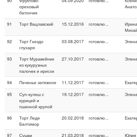
90
Фруктово-
04.09.2020
готовлю...
Ксени
ореховый
Анато
батончик
91
Торт Вацлавский
15.12.2016
готовлю...
Ирин
Миха
92
Торт Гнездо
03.08.2017
готовлю...
Элен
глухаря
93
Торт Муравейник
27.10.2017
готовлю...
Элен
из кукурузных
палочек и ирисок
94
Печенье затяжное
11.12.2017
готовлю...
Екате
95
Суп-кулеш с
19.12.2017
готовлю...
Элен
курицей и
пшенной крупой
96
Торт Леди
20.02.2018
готовлю...
Екате
Балтимор
97
Сушки
21.03.2018
готовлю...
Юлия