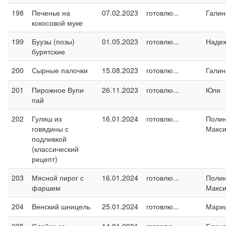
198
Печенье на
07.02.2023
готовлю...
Галин
кокосовой муке
199
Буузы (позы)
01.05.2023
готовлю...
Наде
бурятские
200
Сырные палочки
15.08.2023
готовлю...
Галин
201
Пирожное Вупи
26.11.2023
готовлю...
Юля
пай
202
Гуляш из
16.01.2024
готовлю...
Поли
говядины с
Макс
подливкой
(классический
рецепт)
203
Мясной пирог с
16.01.2024
готовлю...
Поли
фаршем
Макс
204
Венский шницель
25.01.2024
готовлю...
Мари