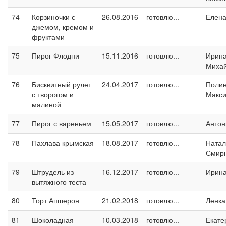
74
Корзиночки с
26.08.2016
готовлю...
Елен
джемом, кремом и
фруктами
75
Пирог Флодни
15.11.2016
готовлю...
Ирин
Миха
76
Бисквитный рулет
24.04.2017
готовлю...
Поли
с творогом и
Макс
малиной
77
Пирог с вареньем
15.05.2017
готовлю...
Антон
78
Пахлава крымская
18.08.2017
готовлю...
Натал
Смир
79
Штрудель из
16.12.2017
готовлю...
Ирин
вытяжного теста
80
Торт Апшерон
21.02.2018
готовлю...
Ленка
81
Шоколадная
10.03.2018
готовлю...
Екате