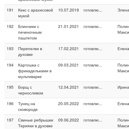
191
Кекс с арахисовой
10.07.2019
готовлю...
Элен
мукой
192
Блинчики с
21.01.2021
готовлю...
Поли
печеночным
Макс
паштетом
193
Перепелки в
17.02.2021
готовлю...
Елен
духовке
194
Картошка с
09.03.2021
готовлю...
Поли
фрикадельками в
Макс
мультиварке
195
Борщ с
12.04.2021
готовлю...
Ирин
черносливом
196
Тунец на
20.05.2022
готовлю...
Елен
сковороде
197
Свиные ребрышки
09.06.2022
готовлю...
Поли
Терияки в духовке
Макс