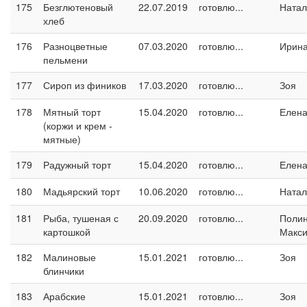
175
Безглютеновый
22.07.2019
готовлю...
Натал
хлеб
176
Разноцветные
07.03.2020
готовлю...
Ирина
пельмени
177
Сироп из фиников
17.03.2020
готовлю...
Зоя
178
Мятный торт
15.04.2020
готовлю...
Елен
(коржи и крем -
мятные)
179
Радужный торт
15.04.2020
готовлю...
Елен
180
Мадьярский торт
10.06.2020
готовлю...
Натал
181
Рыба, тушеная с
20.09.2020
готовлю...
Поли
картошкой
Макс
182
Малиновые
15.01.2021
готовлю...
Зоя
блинчики
183
Арабские
15.01.2021
готовлю...
Зоя