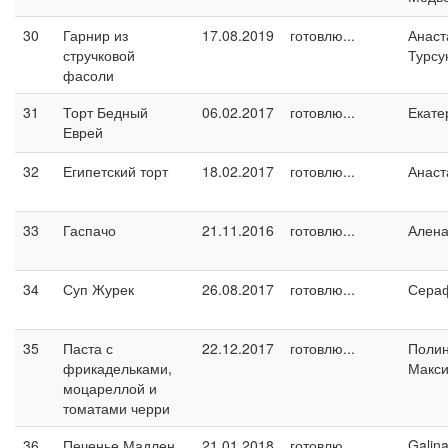
30
Гарнир из
17.08.2019
готовлю...
Анаст
стручковой
Турсу
фасоли
31
Торт Бедный
06.02.2017
готовлю...
Екате
Еврей
32
Египетский торт
18.02.2017
готовлю...
Анаст
33
Гаспачо
21.11.2016
готовлю...
Ален
34
Суп Журек
26.08.2017
готовлю...
Сера
35
Паста с
22.12.2017
готовлю...
Поли
фрикадельками,
Макс
моцареллой и
томатами черри
36
Печенье Мадлен
21.01.2018
готовлю...
Galin