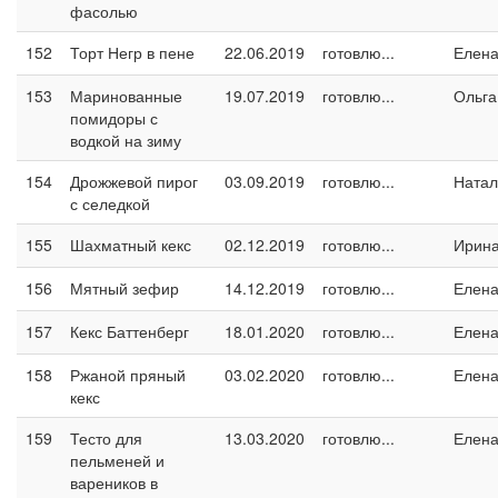
фасолью
152
Торт Негр в пене
22.06.2019
готовлю...
Елен
153
Маринованные
19.07.2019
готовлю...
Ольга
помидоры с
водкой на зиму
154
Дрожжевой пирог
03.09.2019
готовлю...
Натал
с селедкой
155
Шахматный кекс
02.12.2019
готовлю...
Ирин
156
Мятный зефир
14.12.2019
готовлю...
Елен
157
Кекс Баттенберг
18.01.2020
готовлю...
Елен
158
Ржаной пряный
03.02.2020
готовлю...
Елен
кекс
159
Тесто для
13.03.2020
готовлю...
Елен
пельменей и
вареников в