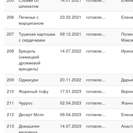
205
Слойки со
14.01.2021
готовлю...
Елен
шпинатом
206
Печенье с
23.02.2021
готовлю...
Елен
марципаном
207
Тушеная картошка
09.12.2021
готовлю...
Поли
с сердечками
Макс
208
Брецель
14.07.2022
готовлю...
Ирин
(немецкий
дрожжевой
крендель)
209
Оджахури
20.11.2022
готовлю...
Дарья
210
Жареный тофу
17.01.2023
готовлю...
Верон
211
Чуррос
02.04.2023
готовлю...
Жанн
212
Десерт Моти
09.04.2023
готовлю...
Елен
213
Домашняя
14.07.2023
готовлю...
Анаст
медовуха