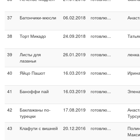
37
Батончики-мюсли
06.02.2018
готовлю...
Анаст
38
Торт Микадо
24.09.2018
готовлю...
Татья
39
Листы для
26.01.2019
готовлю...
ленка
лазаньи
40
Яйцо Пашот
16.03.2019
готовлю...
Ирин
41
Баноффи пай
16.03.2019
готовлю...
Элен
42
Баклажаны по-
17.08.2019
готовлю...
Анаст
турецки
Турсу
43
Клафути с вишней
20.12.2016
готовлю...
Поли
Макс