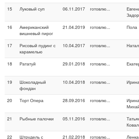
15
Луковый суп
06.11.2017
готовлю...
Евген
Задо
16
Американский
21.04.2019
готовлю...
Пола
вишневый пирог
17
Рисовый пудинг с
10.04.2017
готовлю...
Натал
карамелью
18
Рататуй
29.01.2018
готовлю...
Екате
19
Шоколадный
10.04.2018
готовлю...
Ирина
фондан
20
Торт Опера
28.09.2016
готовлю...
Ирин
Миха
21
Рыбные палочки
05.11.2016
готовлю...
Татья
Ковал
22
Штрудель с
21.02.2018
готовлю...
Ленка