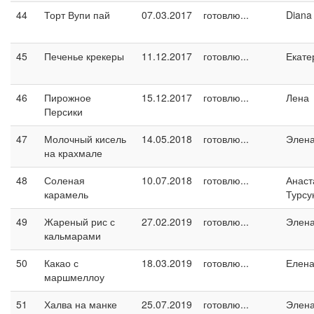
44
Торт Вупи пай
07.03.2017
готовлю...
Diana
45
Печенье крекеры
11.12.2017
готовлю...
Екате
46
Пирожное
15.12.2017
готовлю...
Лена
Персики
47
Молочный кисель
14.05.2018
готовлю...
Элен
на крахмале
48
Соленая
10.07.2018
готовлю...
Анаст
карамель
Турсу
49
Жареный рис с
27.02.2019
готовлю...
Элен
кальмарами
50
Какао с
18.03.2019
готовлю...
Елен
маршмеллоу
51
Халва на манке
25.07.2019
готовлю...
Элен