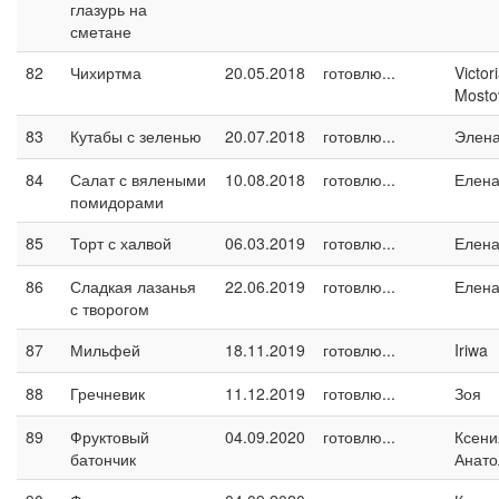
глазурь на
сметане
82
Чихиртма
20.05.2018
готовлю...
Victor
Mosto
83
Кутабы с зеленью
20.07.2018
готовлю...
Элен
84
Салат с вялеными
10.08.2018
готовлю...
Елен
помидорами
85
Торт с халвой
06.03.2019
готовлю...
Елен
86
Сладкая лазанья
22.06.2019
готовлю...
Елен
с творогом
87
Мильфей
18.11.2019
готовлю...
Iriwa
88
Гречневик
11.12.2019
готовлю...
Зоя
89
Фруктовый
04.09.2020
готовлю...
Ксени
батончик
Анато