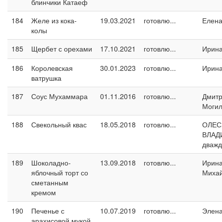
блинчики Катаеф
184
Желе из кока-
19.03.2021
готовлю...
Елен
колы
185
Щербет с орехами
17.10.2021
готовлю...
Ирин
186
Королевская
30.01.2023
готовлю...
Ирин
ватрушка
187
Соус Мухаммара
01.11.2016
готовлю...
Дмит
Могил
188
Свекольный квас
18.05.2018
готовлю...
ОЛЕС
ВЛАД
дваж
189
Шоколадно-
13.09.2018
готовлю...
Ирин
яблочный торт со
Миха
сметанным
кремом
190
Печенье с
10.07.2019
готовлю...
Элен
арахисовой мукой