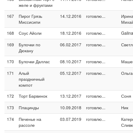
желе и фруктами
167
Пирог Грязь
14.12.2016
готовлю...
Ирин
Миссисипи
Миха
168
Соус Айоли
18.12.2016
готовлю...
Galin
169
Булочки по
06.02.2017
готовлю...
Светл
Дюкану
170
Булочки Даллас
08.10.2017
готовлю...
Маше
171
Алый
05.12.2017
готовлю...
Ольга
праздничный
компот
172
Торт Барвинок
13.12.2017
готовлю...
Соня
173
Плацинды
10.09.2018
готовлю...
Ник
174
Печенье на
03.07.2019
готовлю...
Катер
рассоле
Сливк