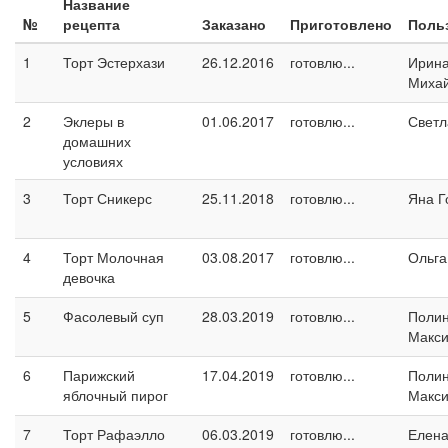
Название
№
рецепта
Заказано
Приготовлено
Поль
1
Торт Эстерхази
26.12.2016
готовлю...
Ирин
Миха
2
Эклеры в
01.06.2017
готовлю...
Светл
домашних
условиях
3
Торт Сникерс
25.11.2018
готовлю...
Яна Г
4
Торт Молочная
03.08.2017
готовлю...
Ольга
девочка
5
Фасолевый суп
28.03.2019
готовлю...
Поли
Макс
6
Парижский
17.04.2019
готовлю...
Поли
яблочный пирог
Макс
7
Торт Рафаэлло
06.03.2019
готовлю...
Елен