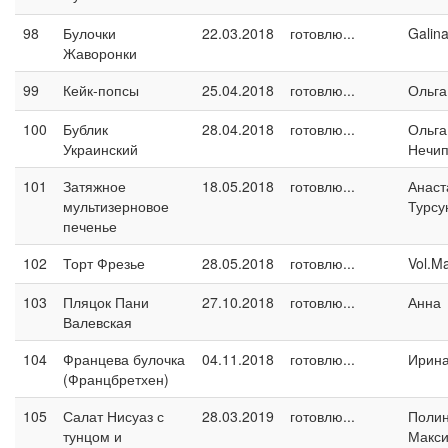
98
Булочки
22.03.2018
готовлю...
Galin
Жаворонки
99
Кейк-попсы
25.04.2018
готовлю...
Ольга
100
Бублик
28.04.2018
готовлю...
Ольга
Украинский
Нечип
101
Затяжное
18.05.2018
готовлю...
Анаст
мультизерновое
Турсу
печенье
102
Торт Фрезье
28.05.2018
готовлю...
Vol.M
103
Пляцок Пани
27.10.2018
готовлю...
Анна
Валевская
104
Францева булочка
04.11.2018
готовлю...
Ирина
(Францбретхен)
105
Салат Нисуаз с
28.03.2019
готовлю...
Поли
тунцом и
Макс